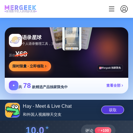
发现数字匠人的绝妙灵感
语录星球
个人语录整理工具，支持多方式添加及灵活推送
¥68
原价
限时限量 · 立即领取
Mergeek 独家限免
78
✦
查看全部
共
款精选产品独家限免中
Hay - Meet & Live Chat
获取
和外国人视频聊天交‪友‬
10.0
评论
+100