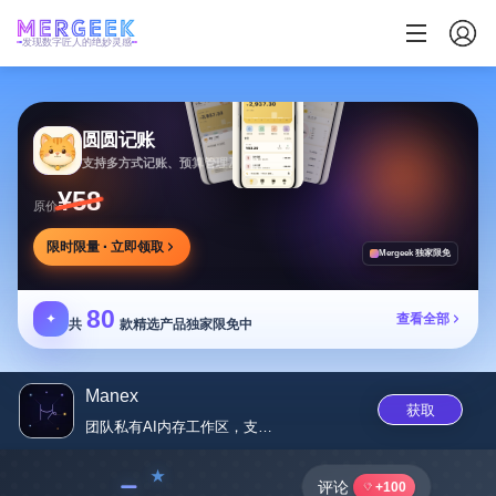
发现数字匠人的绝妙灵感
圆圆记账
支持多方式记账、预算管理及消费复盘，可本地保存
¥58
原价
限时限量 · 立即领取
Mergeek 独家限免
80
✦
查看全部
共
款精选产品独家限免中
Manex
获取
团队私有AI内存工作区，支持文...
﹣
评论
+100