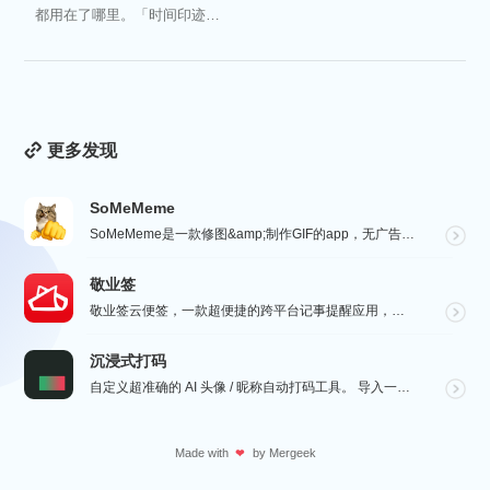
都用在了哪里。「时间印迹
TimeEcho」的出现...
更多发现
SoMeMeme
SoMeMeme是一款修图&amp;制作GIF的app，无广告，无水印，专注于修图和将你相册中的视频...
敬业签
敬业签云便签，一款超便捷的跨平台记事提醒应用，电脑手机云同步，覆盖多系统。它不仅是个性化便签，更是智...
沉浸式打码
自定义超准确的 AI 头像 / 昵称自动打码工具。 导入一张微信聊天截图，或者抖音/小红书/微博评论...
Made with
by
Mergeek
❤