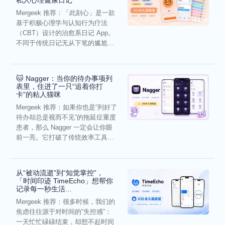
私人心理健康日记
Mergeek 推荐：「此刻心」是一款
基于积极心理学与认知行为疗法
（CBT）设计的治愈系日记 App。
不同于传统日记无从下笔的尴尬，
它通过结构化的“提...
🐱 Nagger：当你的待办事项列
表里，住进了一只“追着你打
卡”的粘人猫咪
Mergeek 推荐：如果你也是“列好了
待办却总是视而不见”的拖延症重度
患者，那么 Nagger 一定会让你眼
前一亮。它打破了传统效率工具冰
冷被动的僵...
从“被动流逝”到“知觉掌控”，
「时间印迹 TimeEcho」想帮你
记录每一秒生活...
Mergeek 推荐：很多时候，我们的
焦虑往往源于对时间的“失控感”：
一天忙忙碌碌结束，却想不起时间