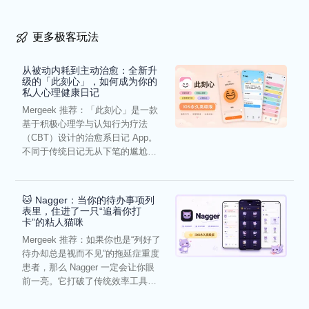
更多极客玩法
从被动内耗到主动治愈：全新升
级的「此刻心」，如何成为你的
私人心理健康日记
Mergeek 推荐：「此刻心」是一款
基于积极心理学与认知行为疗法
（CBT）设计的治愈系日记 App。
不同于传统日记无从下笔的尴尬，
它通过结构化的“提...
🐱 Nagger：当你的待办事项列
表里，住进了一只“追着你打
卡”的粘人猫咪
Mergeek 推荐：如果你也是“列好了
待办却总是视而不见”的拖延症重度
患者，那么 Nagger 一定会让你眼
前一亮。它打破了传统效率工具冰
冷被动的僵...