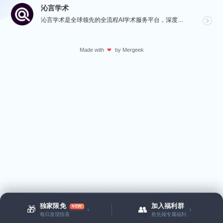
沁言学术
沁言学术是全球领先的全流程AI学术服务平台，深度赋能从选题构思、文献检索、文献阅读、文献管理到辅助写...
Made with
by
Mergeek
❤
独家限免
加入福利群
NEW
🎁
👥
›
›
每日发现惊喜
抢先领专属福利