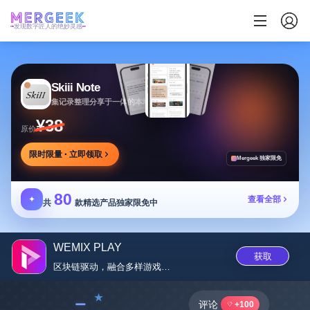
发现数字匠人的绝妙灵感
Skiii Note
集记录整理分享于一体的本地写作工作台
¥38
原价
限时限量 · 立即领取
Mergeek 独家限免
80
✦
查看全部
共
款精选产品独家限免中
WEMIX PLAY
获取
区块链驱动，融合多样游戏与资产...
﹣
评论
+100