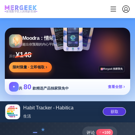
发现数字匠人的绝妙灵感
Moodra：情绪日记
超出你预期的内心平静助手
¥148
原价
限时限量 · 立即领取
Mergeek 独家限免
80
✦
查看全部
共
款精选产品独家限免中
Habit Tracker - Habitica
获取
生活
﹣
评论
+100