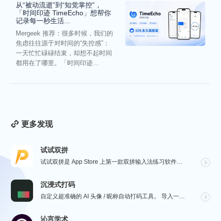
从“被动流逝”到“知觉掌控”，
「时间印迹 TimeEcho」想帮你
记录每一秒生活...
Mergeek 推荐：很多时候，我们的
焦虑往往源于对时间的“失控感”：
一天忙忙碌碌结束，却想不起时间
都用在了哪里。「时间印迹
TimeEcho」的出现...
更多发现
试试双拼
试试双拼是 App Store 上第一款双拼输入法练习软件，通过这个软件你能方便的学习双拼规则，练习...
沉浸式打码
自定义超准确的 AI 头像 / 昵称自动打码工具。 导入一张微信聊天截图，或者抖音/小红书/微博评论...
沁言学术