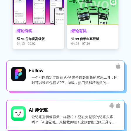
评论有奖
评论有奖
送 94 份年度高级版
送 99 份半年高级版
04.13 - 09.02
04.08 - 07.20
Follow
一个可以自定义跟踪 APP 降价或是限免的实用工具，同
时可以设置包括 APP，游戏，热门类和精选类的...
AI 趣记账
让记账变得像聊天一样轻松！ 还在为繁琐的记账头疼
吗？「AI趣记账」来拯救你啦！这款智能记账工具专为
懒...