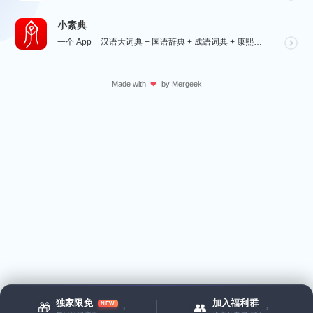
小素典
一个 App = 汉语大词典 + 国语辞典 + 成语词典 + 康熙字典 + 说文解字 + 六书通 +...
Made with
by
Mergeek
❤
独家限免
加入福利群
NEW
🎁
👥
›
›