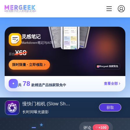
发现数字匠人的绝妙灵感
灵感笔记
Markdown笔记与AI写作，多方式整理同步笔记
¥68
原价
限时限量 · 立即领取
Mergeek 独家限免
78
✦
查看全部
共
款精选产品独家限免中
慢快门相机 (Slow Shutter Cam)
获取
长时间曝光摄‪影‬
﹣
评论
+100