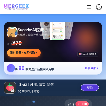
发现数字匠人的绝妙灵感
Sugarly:AI控糖助手
AI驱动，助力控糖与饮食记录，提供个性化建议
¥78
原价
限时限量 · 立即领取
Mergeek 独家限免
80
✦
查看全部
共
款精选产品独家限免中
迷你计时器: 重新聚焦
获取
简单模拟计时‪器‬
﹣
评论
+100