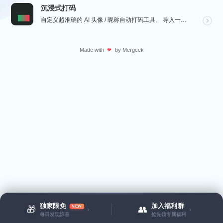
沉浸式打码
自定义超准确的 AI 头像 / 昵称自动打码工具。 导入一张微信聊天截图，或者抖音/小红书/微博评论...
Made with
by
Mergeek
❤
独家限免
加入福利群
NEW
🎁
👥
›
›
每日发现惊喜
抢先领专属福利