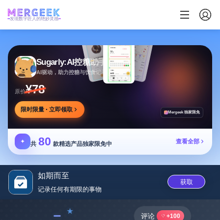
发现数字匠人的绝妙灵感
Sugarly:AI控糖助手
AI驱动，助力控糖与饮食记录，提供个性化建议
¥78
原价
限时限量 · 立即领取
Mergeek 独家限免
80
✦
查看全部
共
款精选产品独家限免中
如期而至
获取
记录任何有期限的事‪物‬
﹣
评论
+100