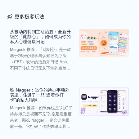
更多极客玩法
从被动内耗到主动治愈：全新升
级的「此刻心」，如何成为你的
私人心理健康日记
Mergeek 推荐：「此刻心」是一款
基于积极心理学与认知行为疗法
（CBT）设计的治愈系日记 App。
不同于传统日记无从下笔的尴尬，
它通过结构化的“提...
🐱 Nagger：当你的待办事项列
表里，住进了一只“追着你打
卡”的粘人猫咪
Mergeek 推荐：如果你也是“列好了
待办却总是视而不见”的拖延症重度
患者，那么 Nagger 一定会让你眼
前一亮。它打破了传统效率工具冰
冷被动的僵...