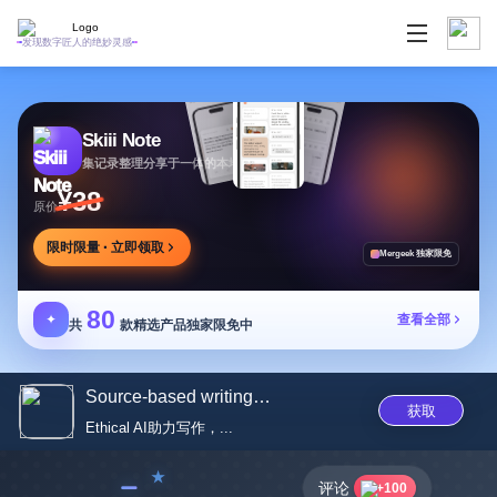
发现数字匠人的绝妙灵感
Skiii Note
集记录整理分享于一体的本地写作工作台
¥38
原价
限时限量 · 立即领取
Mergeek 独家限免
80
✦
查看全部
共
款精选产品独家限免中
Source-based writing partner
获取
Ethical AI助力写作，...
﹣
评论
+100