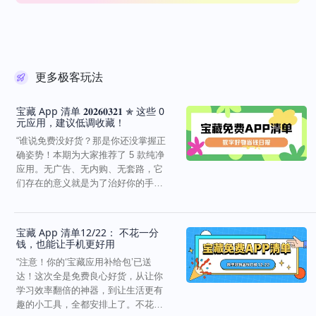
更多极客玩法
宝藏 App 清单 𝟐𝟎𝟐𝟔𝟎𝟑𝟐𝟏 ✮ 这些 0
元应用，建议低调收藏！
“谁说免费没好货？那是你还没掌握正
确姿势！本期为大家推荐了 5 款纯净
应用。无广告、无内购、无套路，它
们存在的意义就是为了治好你的手机
审美疲劳和效率焦...
宝藏 App 清单12/22： 不花一分
钱，也能让手机更好用
“注意！你的‘宝藏应用补给包’已送
达！这次全是免费良心好货，从让你
学习效率翻倍的神器，到让生活更有
趣的小工具，全都安排上了。不花一