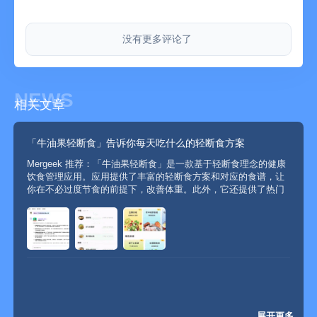
连续包月价格:每月38元;
连续包季价格:一季度58元;
没有更多评论了
连续包年价格:一年88月;
付款:
用户确认确认购买并付款后计入iTunes账户
取消订阅:
NEWS
相关文章
如需取消订阅,请在当前订阅到期24小时以前,手动在iTunes/Apple
ID设置中关闭自动续订功能
续订:
「牛油果轻断食」告诉你每天吃什么的轻断食方案
苹果iTunes账户会在到期前24小时内扣款,扣款成功后订阅周期顺
Mergeek 推荐：「牛油果轻断食」是一款基于轻断食理念的健康
延一个订阅周期;
饮食管理应用。应用提供了丰富的轻断食方案和对应的食谱，让
隐私政
你在不必过度节食的前提下，改善体重。此外，它还提供了热门
策:https://qdsapi.bdjkkj.com.cn/static/protocol/html/privacyPolicy.html
食谱、食物热量查询、体重曲线监测、喝水记录等实用功能，帮
用户协
助你更好地管理健康饮食。可以在 Mergeek AI 搜索了解更多
「...
议:https://qdsapi.bdjkkj.com.cn/static/protocol/html/userAgreement.ht
商务合作:wangxinyue202405@163.com
展开更多