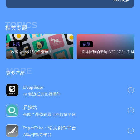
TOPICS
相关专题
专题
专题
收藏这个减脂必备清单！
值得体验的新鲜 APP ( 7.8 ~ 7.14 )
MORE
更多产品
DeepSider
AI 侧边栏浏览器插件
易搜站
帮助产品找到最佳的投放平台
PaperFake：论文创作平台
AI写作指导平台