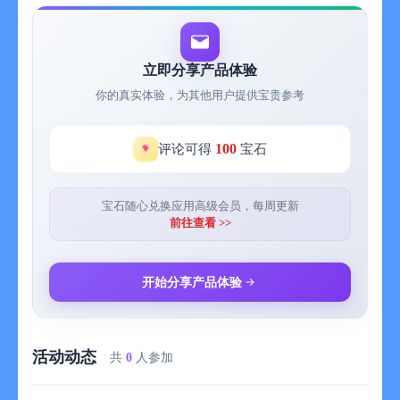
【选择喜欢吃的食谱】
食谱没有自己喜欢吃的食物,可以去食物库里面挑选自己喜欢吃的
食物,我们会显示您每天吃饭的摄入量和消耗量,让您对自己的身体
情况了如指掌.看看昨天是不是摄入超了,今天是不是消耗的少了.
立即分享产品体验
你的真实体验，为其他用户提供宝贵参考
【怎么去做这顿饭】
选择好自己吃什么,但是不会做怎么办?我们每个食谱都写了所需
要的食材和烹饪方法,只要提前购买好每天所需要的食材,做饭也只
100
评论可得
宝石
是小菜一碟.
【不清楚自己的身体数据怎么办】
宝石随心兑换应用高级会员，每周更新
许多胖友都不太清楚自己每天的身体数据,所以减脂也是稀里糊涂
前往查看 >>
的.牛油果轻断食为你提供了详细的数据记录, 你可以看到每一天
自己的身体变化,包括体重、胸围、腰围、臀围、腿围、臂围等等,
当然也包括你每天的摄入和消耗量也都一目了然.
开始分享产品体验
【会员续费服务说明】
连续包月:按月自动续费,每月缴纳一次;
活动动态
连续包季:按季度自动续费,每三个月为一季度,三个月交一次;
共
0
人参加
连续包年:按年自动续费,每年缴纳一次;
订阅价格: