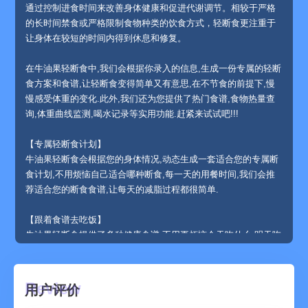
通过控制进食时间来改善身体健康和促进代谢调节。相较于严格
的长时间禁食或严格限制食物种类的饮食方式，轻断食更注重于
让身体在较短的时间内得到休息和修复。
在牛油果轻断食中,我们会根据你录入的信息,生成一份专属的轻断
食方案和食谱,让轻断食变得简单又有意思,在不节食的前提下,慢
慢感受体重的变化.此外,我们还为您提供了热门食谱,食物热量查
询,体重曲线监测,喝水记录等实用功能.赶紧来试试吧!!!
【专属轻断食计划】
牛油果轻断食会根据您的身体情况,动态生成一套适合您的专属断
食计划,不用烦恼自己适合哪种断食,每一天的用餐时间,我们会推
荐适合您的断食食谱,让每天的减脂过程都很简单.
【跟着食谱去吃饭】
牛油果轻断食提供了多种健康食谱,不用再烦恼今天吃什么,明天吃
什么,也不用在计算今天吃了多少卡路里,明天要不要少吃一点.选
择了食谱,我们每一餐该吃什么都显示的明明白白,专治挑选恐惧
症.
用户评价