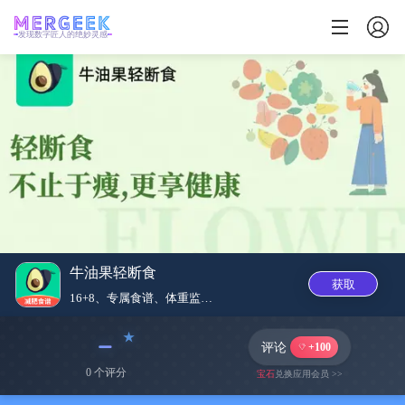
发现数字匠人的绝妙灵感
牛油果轻断食
获取
16+8、专属食谱、体重监测、...
﹣
评论
+100
0 个评分
宝石
兑换应用会员 >>