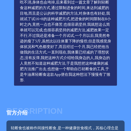
吃不消,身体也会垮掉,后来看到过一篇文章了解到轻断
食这种减肥的方式,通过限制进食的时间,来达到减肥的
目地,而且是公认的科学减肥的方法,对身体也有好处,我
就试了试16+8的这种减肥方式,把进食的时间限制在8小
时之内,竟然一点也不痛苦,也很容易坚持,我就想这么简
单就可以完成,也很容易坚持的减肥方法,减肥效果一定
不行,不过我还是准备一个月试试,一个月以后,我竟然奇
迹的瘦了5斤,虽然比以往体重下降的慢些,但是我感觉身
体状况和气色都变好了,而且经过一个月,我已经把他当
做我的生活方式,一直到现在,我体重已经减的了理想状
态,没有反弹,我把这种方式介绍给我身边的人,我身边的
人竟然不知道这种减肥方法,于是我想把这种健康的减
肥方法推广出去,也想做一个帮助自己轻断食的工具,于
是牛油果轻断食这款App便在我这种想法下慢慢有了雏
形.
DESCRIPTION
官方介绍
轻断食也被称作间接性断食,是一种健康饮食模式，其核心理念是