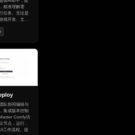
的超级AI助手，提
，精准理解需
行任务。无论是
游戏开发、文档
活助手，AiPy
e
应，让工作生活
效。它可查询实
sistants
、计算预算、自
旅行计划；能自
、编写代码及生
；可自动处理文
能根据用户需求
门餐厅，生成美
。
eploy
团队协同编辑与
，集成版本控制
ster Comfy功
义节点，运行和
yUI工作流程。提