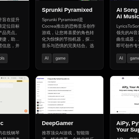
Sprunki Pyramixed
AI Song
AI Musi
计旨在提升
Sprunki Pyramixed是
准定位目标
Cocrea推出的恐怖音乐创作
LyricsToS
产品亮点。
游戏，让您将喜爱的角色转
领先的AI音
便捷，助力
化为惊悚的节拍机器，探索
曲生成器，
需信息，并
音乐与恐惧的完美结合。选
即可创作专
用户体验，
择角色，触发恐怖模式，解
我们的AI
ols
AI
game
AI
gam
提升销售业
锁恐怖变形和音效，创作独
含旋律、乐
域名购买、
特音乐。保存并分享您的作
曲目，适合
AI Story Writing
AI Social 
保障和快速
品，展现您的创意与才华。
作者。全球超
户信赖，满
支持多种风
是创作高质
择。试用我
生成器，即
化为专业歌
ic
DeepGamer
AiPy, Py
Your Su
的在线钢琴
推荐顶尖AI游戏，智能筛
Assistan