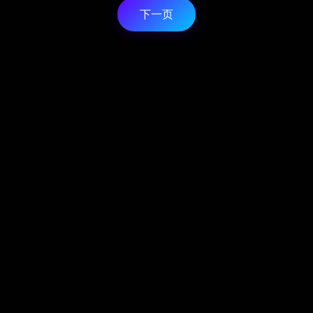
速识别失
能。丰富的资源库和创作工
下一页
化训练计
具，满足各类创作需求。
更有专业车
ACC设置，
务。