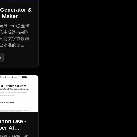
 Generator &
c Maker
ongAI.com是全球
乐生成器与AI歌
只需文字或歌词
业水准的歌曲。
音乐工具可生成包
e
器与歌词的完整
音乐家及内容创
Media Assistant
过10,000名用
意度高达98%。
格，快速创作，
量音乐的理想选
们的免费AI歌曲
刻将您的创意转
曲。
thon Use -
per AI
t!