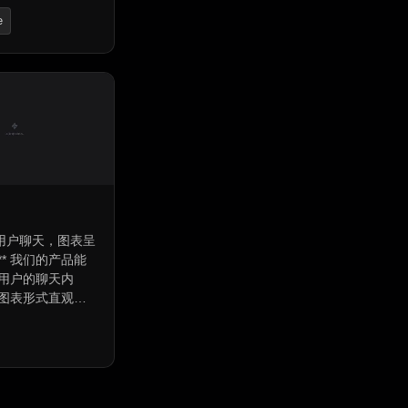
的API，支持团队
e
AI应用部署。提
空间，支持一键
erator
托管GPU。支持任
定义节点，支持
辑和共享工作流
置时间，提升团
。
析用户聊天，图表呈
品能
用户的聊天内
图表形式直观展
，让您轻松掌握
互动趋势，实现
行为分析和策略