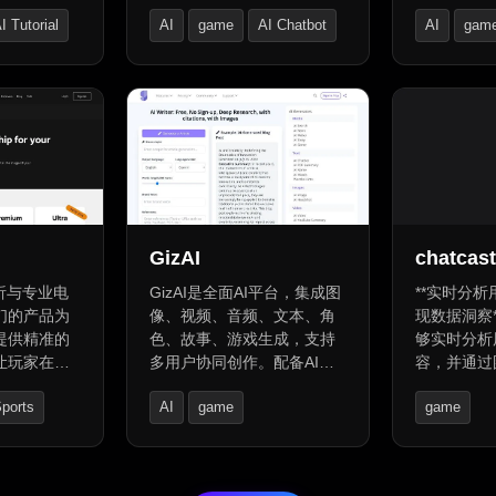
精英教练团
人与虚拟世界主题。加入
供生产就绪
I Tutorial
AI
game
AI Chatbot
AI
gam
预约即学。个
Premium成为付费会员，解
协作并加速
游戏水平。
锁更多高级功能和服务。通
供协作工作
AI Art Gen
过参与活动或购买获得
API部署和
Coins，解锁特定内容或获得
何模型和自
额外功能。选择不同角色和
版本控制编
情境类别，与AI互动，发展
程，减少配
故事和角色，开启今日的无
队协作效率
尽想象！
GizAI
chatcast
析与专业电
GizAI是全面AI平台，集成图
**实时分
们的产品为
像、视频、音频、文本、角
现数据洞察** 我们的产
提供精准的
色、故事、游戏生成，支持
够实时分析
让玩家在模
多用户协同创作。配备AI聊
容，并通过
度与激情。
天机器人、AI代理模式、AI
示数据洞察
ports
AI
game
game
录游戏数
写作工具和AI故事生成器，
用户反馈与
见解和最佳
可生成摘要、文档、个性化
精准的用户
AI Character
和主机，无缝
故事，提供智能规划、深度
优化。
数据分析功
语义搜索和交互式决策等功