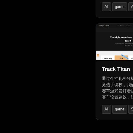
案，创建内容。
AI
game
A
队24/7访问，
性化洞察，提升
Track Titan
通过个性化AI分
竞选手调校，我
赛车游戏爱好者
赛车设置建议，
拟赛车中享受速
AI
game
S
该应用可跟踪记
据，提供个性化
设置；支持PC
兼容；提供实时