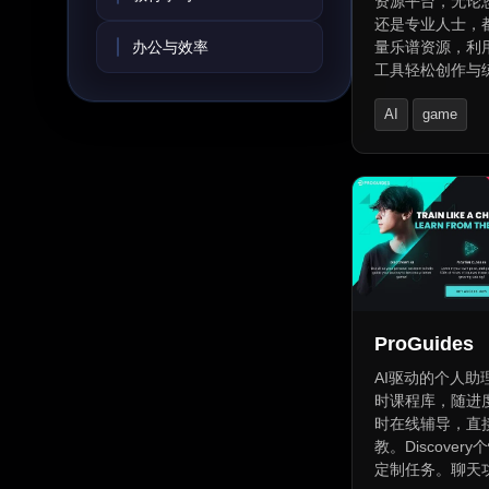
资源平台，无论
还是专业人士，
办公与效率
量乐谱资源，利
工具轻松创作与
提供虚拟钢琴键
AI
game
MIDI功能、在
MIDI播放器、
AI Anime Art
具以及将MIDI
件的功能。此外
YouTube视频
客，助您提升钢
乐理论。加入我
与全球钢琴爱好
乐趣。
ProGuides
AI驱动的个人助理
时课程库，随进
时在线辅导，直
教。Discover
定制任务。聊天