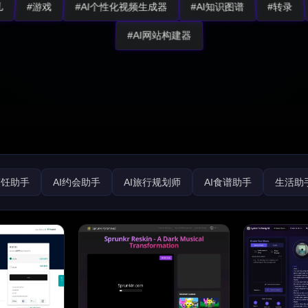
儿
#游戏
#AI个性化视频生成器
#AI知识图谱
#转录
#AI网站构建器
烹饪助手
AI约会助手
AI旅行规划师
AI食谱助手
生活助
路线图生成器
礼物创意
AI面试助手
招聘
简历生成器
育儿
健身
宗教
心理健康
医疗保健
体育