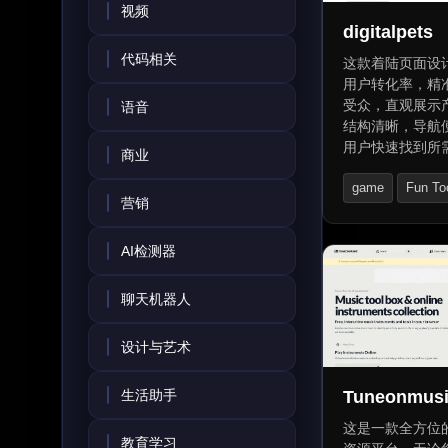
视频
digitalpets
代码相关
这款着陆页面设
用户转化率，精
受众，直观展示
语音
结构清晰，导航
用户快速找到所
商业
优化加载速度和
game
Fun To
缩短决策过程，
营销
绩。同时，提供
租赁及安全交易
AI检测器
域名转让服务。
聊天机器人
设计与艺术
生活助手
Tuneonmus
这是一款全方位
教育学习