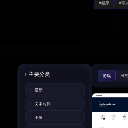
#健身
#育
主要分类
游戏
AI
趣味工具
最新
求职信生成器
文本写作
图像