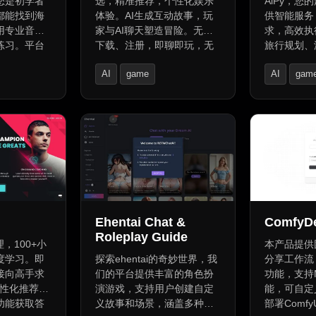
您是初学者
选，精准推荐，个性化娱乐
AiPy，您
都能找到海
体验。AI生成互动故事，玩
供智能服务
用专业音乐
家与AI聊天塑造冒险。无需
求，高效执
练习。平台
下载、注册，即聊即玩，无
旅行规划、
盘、音频转
限制免费访问。根据选择生
处理，还是生
AI
game
AI
gam
线节拍器、
成个性化游戏体验，由好奇
都能迅速响
音乐可视化工
心和想象力驱动。支持无限
更加便捷高
AI Story Writing
Writing As
转换为音频文
次回放，探索不同故事发
时交通信息
，还有
展。未来科技魅力，探索AI
动生成详细
教程和音乐博
游戏世界无限可能。
动分解任务
琴技巧和音
成游戏网页
们的社区，
档内容；并
者共享音乐
推荐附近热
食推荐网页
Ehentai Chat &
ComfyD
Roleplay Guide
，100+小
本产品提供
度学习。即
探索ehentai的奇妙世界，我
分享工作流
接向高手求
们的平台提供丰富的角色扮
功能，支持Ma
y个性化推荐，
演游戏，支持用户创建自定
能，可自定
功能获取答
义故事和场景，涵盖多种成
部署Comf