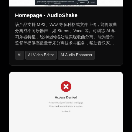
Homepage - AudioShake
该产品支持 MP3、WAV 等多种格式文件上传，能将歌曲
分离成不同乐器声，如 Stems、Vocal 等。可训练 AI 学
习乐器特征，经神经网络处理实现歌曲分离。能为音乐
监督等提供高质量音乐分离技术与服务，帮助音乐家获
取乐器声，快速创建用于商业的声轨，团队短时间可完
AI
AI Video Editor
AI Audio Enhancer
成声轨分离，还给予音乐编辑处理预告片音乐更多灵活
性。