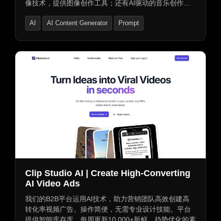
像技术，提供图像创作工具；还有AI驱动的音乐创作工
具及多种音乐电台；设计了AI导师满足学习需求；能助
AI
AI Content Generator
Prompt
力轻松编写或转换代码语言。
Clip Studio AI | Create High-Converting
AI Video Ads
我们的B2B平台运用AI技术，助力营销团队高效创建高
转化率视频广告。操作简便，无需专业设计技能。平台
提供智能库存库，每周更新10,000+新鲜、趋势优化的素