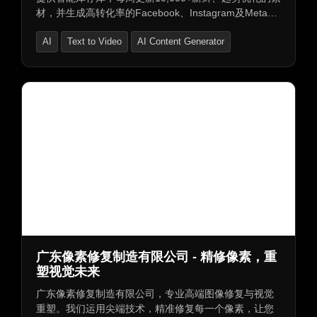
材，并生成高转化率的Facebook、Instagram及Meta广
告。同时，支持将文本、图片转化为病毒式视频，并创
AI
Text to Video
AI Content Generator
建个性化的AI虚拟形象，建立与观众的信任连接。
广东像素修复制造有限公司 - 精修像素，重
塑视觉未来
广东像素修复制造有限公司，专业高端图像修复与视觉
重塑。我们运用尖端技术，精准修复每一个像素，让您