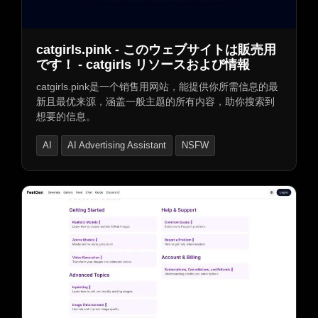
AI短视频生成器
AI口型同步生成器
catgirls.pink - このウェブサイトは販売用
です！ - catgirls リソースおよび情報
catgirls.pink是一个销售用网站，能提供你所需信息的最
新且最优来源，涵盖一般主题的所有内容，助你搜索到
想要的信息。
AI
AI Advertising Assistant
NSFW