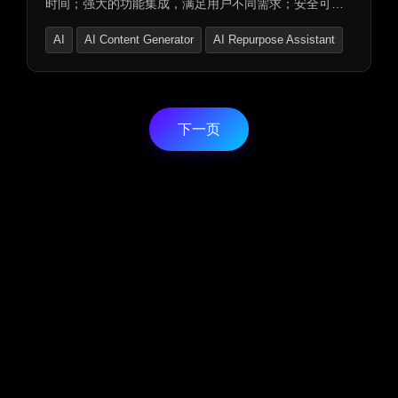
时间；强大的功能集成，满足用户不同需求；安全可靠
的保障，采用先进的安全技术保护用户数据安全。同
AI
AI Content Generator
AI Repurpose Assistant
时，我们重视隐私保护，不分享用户的个人信息，并提
供技术支持服务。此着陆页面不仅提升了用户体验，也
为企业提供了强大的营销和转化工具。
下一页