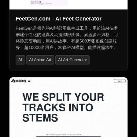
FeetGen.com - AI Feet Generator
FeetGen是领先的AI脚部图像生成工具，用前沿AI技术
创建个性化的逼真及动漫脚部图像。涵盖多种风格，可
将静态变动画，用AI讲故事。有超500万张图像创建服
务，超10000名用户，20多种AI模型。能描述需求生成
独特图像，可下载高分辨率图像并细化、变体生成，还
AI
AI Anime Art
AI Art Generator
能上传脚部图像动画化。提供多档次订阅计划，可解答
常见问题。