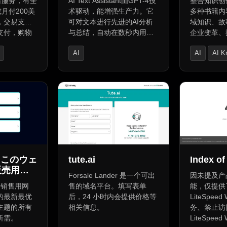
o出售服务，有全
AI Text Assistant由GPT-4技
整合知识创
月付200美
术驱动，能增强生产力。它
多种书籍内
，交易支持
可对文本进行先进的AI分析
域知识、故
支付，购物
与总结，自动在数秒内用首
企业变革、
货币，还提
选语言总结大文本节省时
识、开展高
AI
AI
AI K
名转移方
间。还能智能生成与文本和
程等，通过
情感相关的独特高质量评
索多领域知
ry
AI Advertising Assistant
AI Knowle
论，支持可定制设置。提供
事，推动成
Writing Assistants
个人API密钥使用，有轻松安
联。
全的API密钥管理，加密存储
保护隐私，连接OpenAI账户
可获更个性化体验。
o - このウェ
tute.ai
Index of 
販売用で
Forsale Lander 是一个可出
因未提及产
hat リソー
是一个销售用网
售的域名平台。填写表单
能，仅提供
報
的最新最优
后，24 小时内会提供价格等
LiteSpeed
主题的所有
相关信息。
务、禁止访
所需。
LiteSpeed