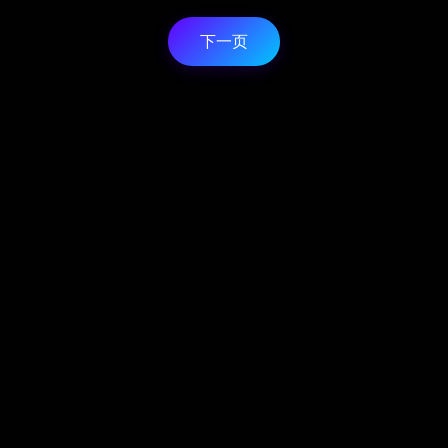
。
当友谊兼容
工具，助力
下一页
脱颖而出并
家兴趣浓厚