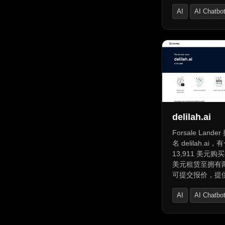
AI
AI Chatbo
AI Advertising A
delilah.ai
Forsale Land
名 delilah.a
13,911 美元购
美元租赁至拥有
可提交报价，提
支持、安全支付
AI
AI Chatbo
账能用本地货币
便捷、转账快速
AI Content Gene
方式无烦恼，还