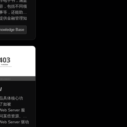
作电子书，涵盖
容，包括不同领
事等，还能助力
提供金融管理知
级微积分大师课
nowledge Base
AI创作，带你探
识，讲述各类故
dge Graph
功，揭示社会关
/
品具体核心功
了如被
 Web Server 服
问某些资源、由
 Web Server 驱动