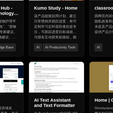
 Hub -
Kumo Study - Home
classro
nology
该产品能规划周计划、建立
因网页内容
Wagging
宠物护理平
日常惯例并跟踪进度，有可
隐私政策和
名”、“宠物
定制学习定时器防倦怠提专
未提及产品
候专家建议。
注，可跟踪进度目标成就，
提供产品介
物建议、健
与朋友互动获奖励激励，能
护理解决方
在自定义文件夹组织引用引
dge Base
AI
AI Productivity Tools
AI
式、居住环
文，限制访问分心网站，还
荐理想的宠
能邀请协作者组织活动跟踪
AI Task Management
AI Advertis
的取名建
进度，协作者可添加任务协
AI Content
式并推荐合
助事务并发送激励。
供护理见
宠物护理专
聊天记录、
计划、社交
完美的宠物
智能兽医那
o
AI Text Assistant
Home | 
。
and Text Formatter
er提供域名
Omnisci