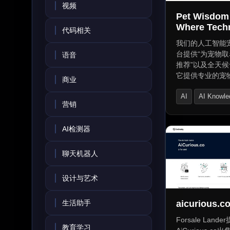
视频
Pet Wisdom
Where Tech
代码相关
Meets Tail-
我们的人工智能
Happiness
台提供“为宠物取
语音
推荐”以及全天
它提供专业的宠
商业
康指导和全面的
AI
AI Knowle
案。分析生活方
营销
境和偏好，以推
Healthcare
物。给出有创意
AI检测器
议。评估生活方
适的宠物，并提
解。提供全天候
聊天机器人
家聊天、安全的
个性化宠物护理
设计与艺术
分享，帮助找到
名字，并从人工
生活助手
aicurious.c
里获得专业建议
Forsale Land
教育学习