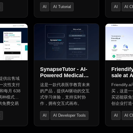
等服务器相
t
AI
AI Tutorial
AI
AI C
确给出产品
ssistant
AI Education Assistant
AI Search 
SynapseTutor - AI-
Friendify
Powered Medical
sale at 
er 提供出售域
Education
i，有一次性支付
这是一款代表医学教育未来
Friendify
买和每月 638
的产品，提供AI驱动的交互
买，这是一
两种模式，
式学习体验，支持实时协
买还能获免费
供免费交易
作，拥有交互式画布。
创企业打造
，购物车结
智能平台，
t
AI
AI Developer Tools
AI
AI C
，交易安全
络、客户服
简便、支付
化的初创企
rator
AI Code Assistant
AI Knowle
有简单安全
与网络等多