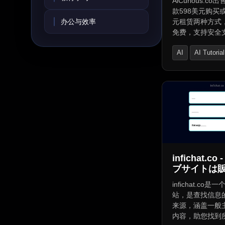
AiCurious.c
款598美元购买或
办公与效率
元租赁两种方式
免费，支持安全
车结账能用本地
AI
AI Tutorial
供安全简单的域
式。
AI Tools Directo
infichat.c
ブサイトは
す！ - infic
infichat.co
スおよび情
站，是查找信息
来源，涵盖一般
内容，助您找到