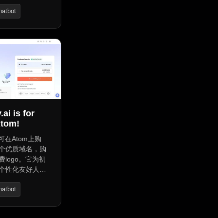
关信息，无法准
hatbot
核心功能列表。
Engine
.ai is for
Atom!
.ai可在Atom上购
个优质域名，购
logo。它为初
个性化友好人工
适用于社交网
hatbot
务等想增添人性
业，可用于社交
dge Base
相关领域，能充