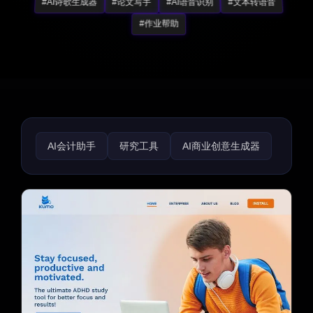
#AI诗歌生成器
#论文写手
#AI语音识别
#文本转语音
#作业帮助
AI会计助手
研究工具
AI商业创意生成器
AI咨询助手
AI交易机器人助手
税务助手
投资助手
销售助手
NFT
区块链
域名生成器
电子商务助手