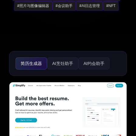
#照片与图像编辑器
#会议助手
#AI日志管理
#NFT
简历生成器
AI烹饪助手
AI约会助手
AI旅行规划师
AI食谱助手
生活助手
趣味工具
路线图生成器
礼物创意
AI面试助手
招聘
求职信生成器
育儿
健身
宗教
心理健康
医疗保健
体育
法律助手
游戏