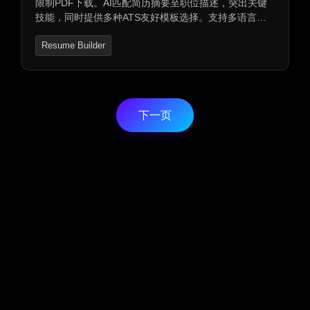
限制PDF下载。AI匹配简历摘要至职位描述，突出关键
技能，同时提供多种ATS友好模板选择。支持多语言，
实时预览简历，边编辑边查看效果。是求职路上省时省
Resume Builder
力的利器。
下一页