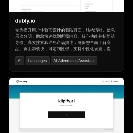
AI个性化视频生成器
AI视频生成器
AI口型同步生成器
dubly.io
专为提升用户体验而设计的着陆页面，结构清晰、信息
层次分明，助您快速找到所需内容。核心功能包括简洁
导航、高效搜索和详尽产品描述，确保您全面了解商
品。页面加载快，可定制性强，支持个性化设置，提升
品牌形象。无论您是访客还是老客户，都能在此享受满
AI
Languages
AI Advertising Assistant
意的商品体验。同时提供域名购买、租用及交易保障服
务，让您的域名之旅更加安心便捷。