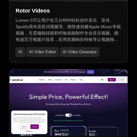
Rotor Videos
Lumen 5可让用户在几分钟内轻松创作音乐、宣传、
Spotify画布及歌词视频等。能快速创建Apple Music专辑
视频，无需编辑技能和经验就能制作专业音乐视频。拥
有超百万视频片段库，应用音频响应特效等让视频独
特，还有文本叠加等易用工具。可制作各类宣传视频、
AI
AI Video Editor
AI Video Generator
歌词视频，转化专辑封面为动态视频，支持直传
YouTube，提供高性价比视频制作服务。