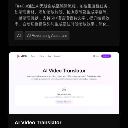
FireCut通过AI无缝集成至编辑流程，加速重复性任务，
如清理素材、添加缩放片段、检测章节及生成字幕等。
一键清理沉默，支持50+语言语音转文字，提升编辑效
率。自动切换摄像头与生成最佳时段缩放效果，简化流
程同时增强视频动态感。自动化生成章节开场动画，提
AI
AI Advertising Assistant
升专业度与观看体验。
AI Product Description Generator
AI Video Translator