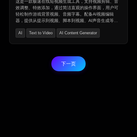
这是一款极速在线短视频生成工具，支持视频剪辑、音
效调整、特效添加，通过简洁直观的操作界面，用户可
轻松制作游戏背景视频、音频字幕。配备AI视频编辑
器，提供从提示到视频、脚本到视频、AI声音生成等功
能，并支持AI图像生成、动画图像生成及内置素材库。
AI
Text to Video
AI Content Generator
可生成多种短视频类型，包括YouTube Shorts、TikTok
等，仅需四步即可完成短视频制作，让创作更加高效便
捷。
下一页