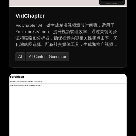
VidChapter
VidChapter AI一键生成精准视频章节时间戳，适用于
YouTube和Vimeo，提升视频管理效率。通过关键词验
证和缩略图分析器，确保视频内容相关性和点击率，优
化缩略图选择。配备社交媒体工具，生成和推广视频内
容，增加观众互动和流量。自动化视频脚本、缩略图及
AI
AI Content Generator
邮件通讯创建，简化工作流程。提升视频导航、互动和
保留率，为观众提供卓越观看体验。
AI Product Description Generator