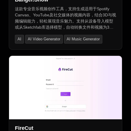
这款专业音乐视频创作工具，支持生成适用于Spotify
Canvas、YouTube及社交媒体的视频内容，结合3D与视
频编辑能力，轻松展现音乐魅力。支持从设备导入模型
或从Sketchfab库选择模型，自动转换文件和视频为3D
对象，视觉元素与音乐同步。提供多种视觉化器，可自
AI
AI Video Generator
AI Music Generator
定义参数与自动化控制，支持相机位置与旋转设置、自
定义场景与HDR环境。新增音频反应着色器与26个模
板，包含Spotify画布、播客、音乐可视化模板，助力个
人品牌发展与音乐影响力提升。
FireCut