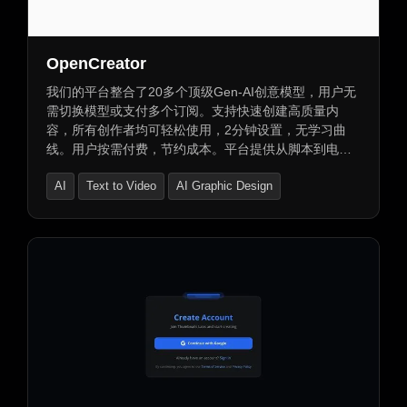
AI短视频生成器
AI口型同步生成器
OpenCreator
我们的平台整合了20多个顶级Gen-AI创意模型，用户无
需切换模型或支付多个订阅。支持快速创建高质量内
容，所有创作者均可轻松使用，2分钟设置，无学习曲
线。用户按需付费，节约成本。平台提供从脚本到电
影、歌词到音乐视频、视觉效果、绘本、专辑封面、电
AI
Text to Video
AI Graphic Design
影海报等多种AI工作流程，助力创作者轻松产出高质量
内容。