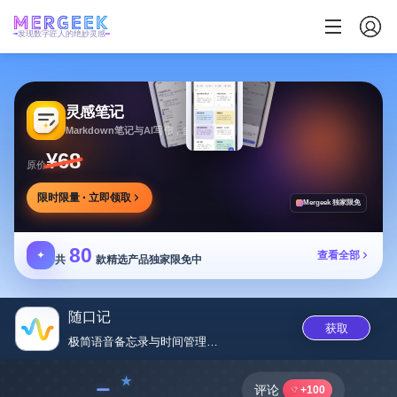
发现数字匠人的绝妙灵感
灵感笔记
Markdown笔记与AI写作，多方式整理同步笔记
¥68
原价
限时限量 · 立即领取
Mergeek 独家限免
80
✦
查看全部
共
款精选产品独家限免中
随口记
获取
极简语音备忘录与时间管理效率助...
﹣
评论
+100