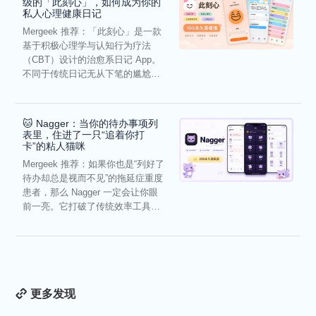
级的「此刻心」，如何成为你的
私人心理健康日记
Mergeek 推荐：「此刻心」是一款
基于积极心理学与认知行为疗法
（CBT）设计的治愈系日记 App。
不同于传统日记无从下笔的尴尬，
它通过结构化的“提...
🐱 Nagger：当你的待办事项列
表里，住进了一只“追着你打
卡”的粘人猫咪
Mergeek 推荐：如果你也是“列好了
待办却总是视而不见”的拖延症重度
患者，那么 Nagger 一定会让你眼
前一亮。它打破了传统效率工具冰
冷被动的僵...
更多发现