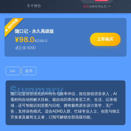
0 个评分
宝石
兑换应用会员 >>
限时特惠
随口记 - 永久高级版
¥98.0
立即购买
¥298.0
立省 ¥200
ios
效率
随口记是语音优先的AI待办与效率伴侣，按住按钮语音录入，AI
毫秒间自动拆解大目标。能自动归类任务至工作、生活、记录领
域，还可智能识别意图与日程。拥有极简原生设计美学，无广
告，支持深色模式。适合ADHD人群、忙碌专业人士、创意与独立
开发者及极简主义者，订阅可解锁全部高级功能。