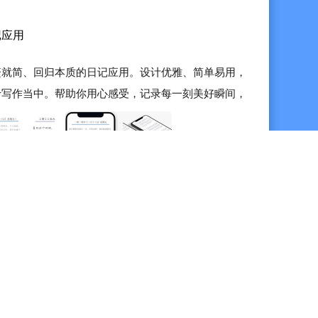
记应用
繁就简、回归本质的日记应用。设计优雅、简单易用，
于写作当中。帮助你用心感受，记录每一刻美好瞬间，
 特邀「简记」送上冰点福利～ 想要查看更多特邀冰点活
产品玩家」。简记Ap...