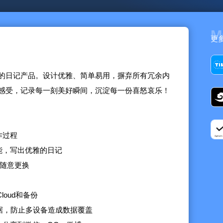
M
更
的日记产品。设计优雅、简单易用，摒弃所有冗余内
感受，记录每一刻美好瞬间，沉淀每一份喜怒哀乐！
作过程
能，写出优雅的日记
持随意更换
loud和备份
数据，防止多设备造成数据覆盖