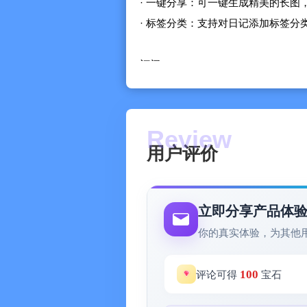
· 一键分享：可一键生成精美的长图
· 标签分类：支持对日记添加标签分
订阅：
- 付款将在确认购买时从 iTunes 帐
- 订阅会自动续订，除非在当前期间结
- 账户将在当前周期结束前 24 小
- 订阅可以由用户管理，并且可以
用户评价
隐私政策：https://ice100.github.io/ap
使用条款：https://ice100.github.io/ap
立即分享产品体
你的真实体验，为其他
欢迎反馈你的需求给我们 ^_^
helpforapp1024@gmail.com
100
评论可得
宝石