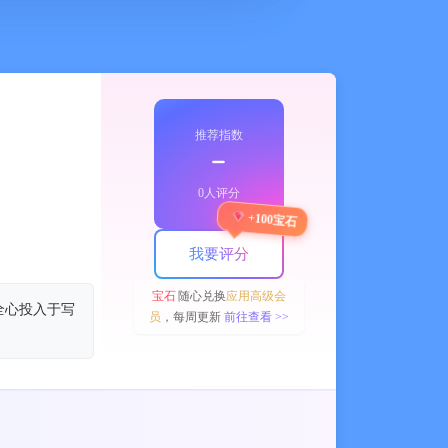
推荐指数
﹣
0人评分
+100宝石
我要评分
宝石
随心兑换
应用高级会
全心投入于写
员
，每周更新
前往查看 >>