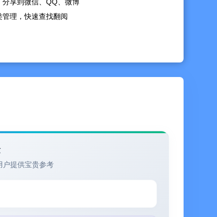
，分享到微信、QQ、微博
类管理，快速查找翻阅
户中扣除。
束前至少 24 小时关闭自动续订。
时内收取续订费用。 费用取决于所选的计划。
在购买后转到用户的帐户设置来关闭自动续订。
p/OneDay/privacy
p/OneDay/term
验
用户提供宝贵参考