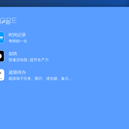
ORE
多产品
时间记录
奇特的一生
如快
快速启动器 | 提升生产力
超级待办
能添加子任务、图片、优先级、备注的待办软‪件...