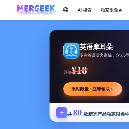
AI 搜索
独家限免🔥
发现数字匠人的绝妙灵感
英语摩耳朵
专注英语听力训练，含5步
¥18
原价
限时限量 · 立即领取
80
✦
共
款精选产品独家限免