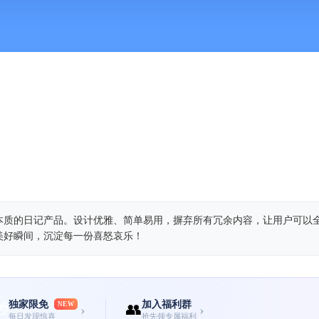
本质的日记产品。设计优雅、简单易用，摒弃所有冗余内容，让用户可以
美好瞬间，沉淀每一份喜怒哀乐！
独家限免
加入福利群
🎁
NEW
👥
›
›
每日发现惊喜
抢先领专属福利