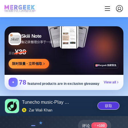
发现数字匠人的绝妙灵感
Skiii Note
集记录整理分享于一体的本地写作工作台
¥38
原价
限时限量 · 立即领取
Mergeek 独家限免
78
✦
View all
featured products are in exclusive giveaway
Tunecho music-Play offline
获取
Zar Wali Khan
﹣
评论
+100