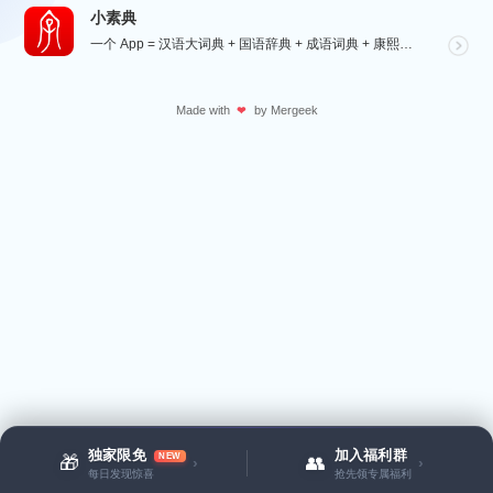
小素典
一个 App = 汉语大词典 + 国语辞典 + 成语词典 + 康熙字典 + 说文解字 + 六书通 +...
Made with
by
Mergeek
❤
独家限免
加入福利群
NEW
🎁
👥
›
›
每日发现惊喜
抢先领专属福利