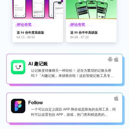
评论有奖
评论有奖
送 94 份年度高级版
送 99 份半年高级版
04.13 - 09.02
04.08 - 07.20
AI 趣记账
让记账变得像聊天一样轻松！ 还在为繁琐的记账头疼
吗？「AI趣记账」来拯救你啦！这款智能记账工具专为
懒...
Follow
一个可以自定义跟踪 APP 降价或是限免的实用工具，同
时可以设置包括 APP，游戏，热门类和精选类的...