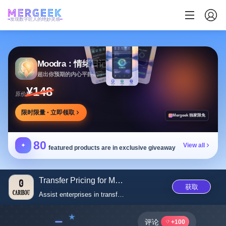
发现数字匠人的绝妙灵感
Moodra：情绪日记
超出你预期的内心平静助手
¥148
原价
限时限量 · 立即领取
Mergeek 独家限免
80
✦
View all
featured products are in exclusive giveaway
Transfer Pricing for Multi-Ent...
获取
Assist enterprises in transfer...
﹣
评论
+100