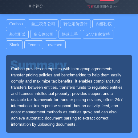
0 个评分
宝石
兑换应用会员 >>
Caribou
自主税务公司
转让定价设计
内部协议
基准测试
多实体公司
快速上手
24/7专家支持
Slack
Teams
oversea
Caribou provides enterprises with intra-group agreements,
transfer pricing policies and benchmarking to help them easily
comply and maximize tax benefits. It enables compliant fund
transfers between entities, transfers funds to regulated entities
and licenses intellectual property; provides support and a
scalable tax framework for transfer pricing novices; offers 24/7
international tax expertise support; has an activity feed; can
adapt management methods as entities grow; and can also
achieve automatic document parsing to extract correct
information by uploading documents.