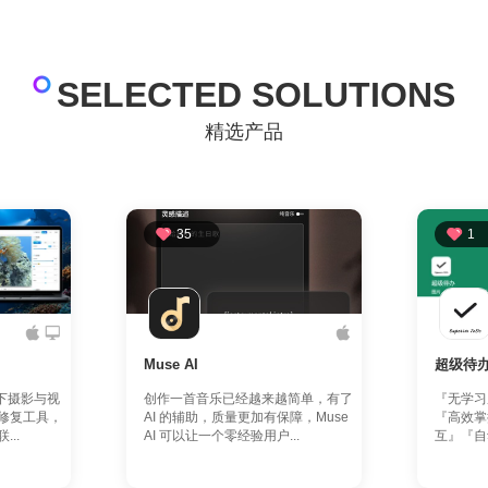
SELECTED SOLUTIONS
精选产品
35
1
Muse AI
超级待
为水下摄影与视
创作一首音乐已经越来越简单，有了
『无学习
修复工具，
AI 的辅助，质量更加有保障，Muse
『高效掌
..
AI 可以让一个零经验用户...
互』『自