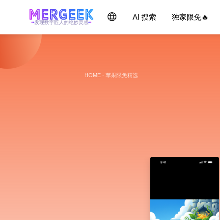
AI 搜索
独家限免🔥
发现数字匠人的绝妙灵感
HOME
·
苹果限免精选