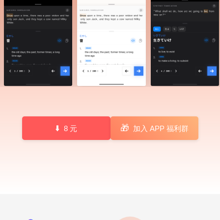
🎁
8 元
加入 APP 福利群