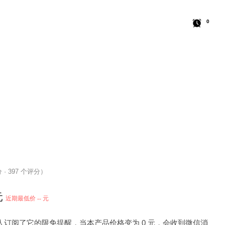
0
分 · 397 个评分）
元
近期最低价 -- 元
1 人订阅了它的限免提醒，当本产品价格变为 0 元，会收到微信消