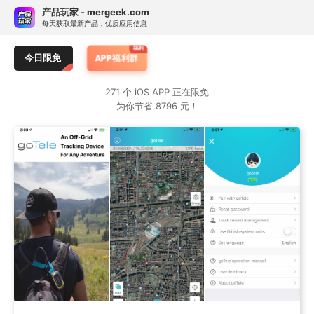
Skip
订阅热门 APP 限免提醒
产品玩家 - mergeek.com
Follow - 产品限免情报
免费下载
to
每天获取最新产品，优质应用信息
追踪应用游戏价格波动并提醒
content
月子餐
我的待办-规划如此简单
今日限免
APP福利群
Filter Candy
按 APP 属性订阅限免提醒
271 个 iOS APP 正在限免
为你节省 8796 元！
类别：
仅游戏
仅应用
任何
原价：
> ￥1
≥ ¥25
≥ ¥40
任何
订阅专属 APP 限免提醒
暂无专属限免 APP 订阅，前往服务号 mergeek 添加