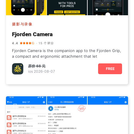
摄影与录像
Fjorden Camera
4.4
· 15 个评分
Fjorden Camera is the companion app to the Fjorden Grip,
a compact and ergonomic attachment that let
原价
68 元
FREE
ios 2026-08-07