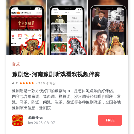
音乐
豫剧迷-河南豫剧听戏看戏视频伴奏
4.7
· 256 个评分
豫剧迷是一款方便好用的豫剧App，是您休闲娱乐的好伴侣。
内容包含豫东调、豫西调、祥符调、沙河调等经典唱腔唱段，常
派、马派、陈派、阎派、崔派、桑派等各种豫剧流派，全国各地
豫剧演出信息，豫剧院
原价
9 元
FREE
ios 2026-08-07