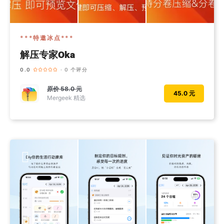
***特邀冰点***
解压专家Oka
0.0
· 0 个评分
原价
58.0 元
45.0 元
Mergeek 精选