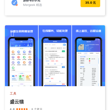
原价
63.0 元
35.0 元
Mergeek 精选
工具
盛云猫
4.8
· 8 个评分