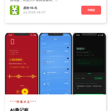
2：自动降噪和人声激励，不
原价
15 元
FREE
ios 2026-08-07
***特邀冰点***
AI趣记账