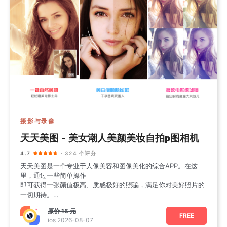
摄影与录像
天天美图 - 美女潮人美颜美妆自拍p图相机
4.7
· 324 个评分
天天美图是一个专业于人像美容和图像美化的综合APP。在这
里，通过一些简单操作
即可获得一张颜值极高、质感极好的照骗，满足你对美好照片的
一切期待。
【美颜】
原价
15 元
•一键美颜：智
FREE
ios 2026-08-07