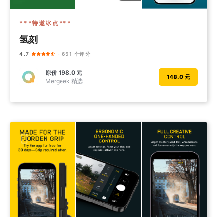
***特邀冰点***
氢刻
4.7
· 651 个评分
原价
198.0 元
148.0 元
Mergeek 精选