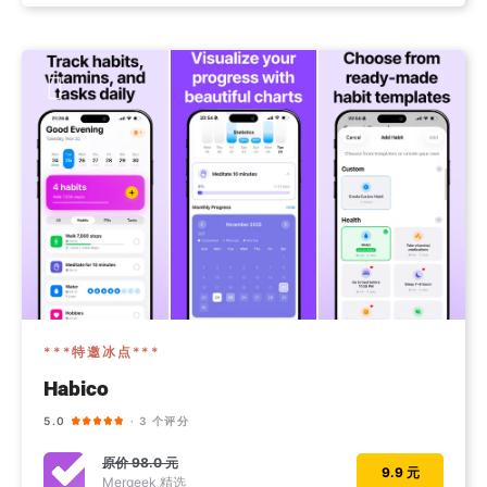
***特邀冰点***
Habico
5.0
· 3 个评分
原价
98.0 元
9.9 元
Mergeek 精选