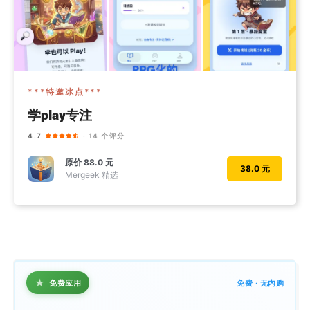
***特邀冰点***
学play专注
4.7
· 14 个评分
原价
88.0 元
38.0 元
Mergeek 精选
★
免费应用
免费 · 无内购