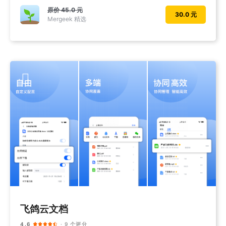
原价
45.0 元
30.0 元
Mergeek 精选
飞鸽云文档
4.6
· 9 个评分