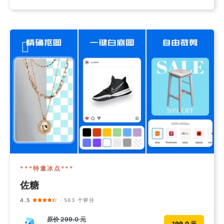
***特邀冰点***
佐糖
4.5
· 563 个评分
原价
299.0 元
199.0 元