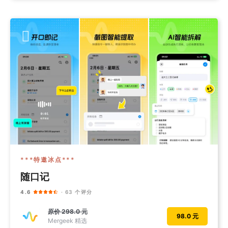
***特邀冰点***
随口记
4.6
· 63 个评分
原价
298.0 元
98.0 元
Mergeek 精选