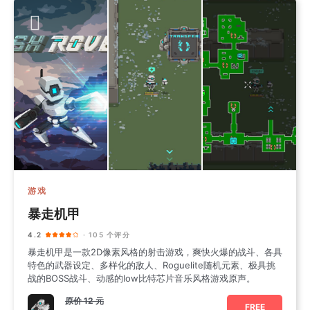
游戏
暴走机甲
4.2
· 105 个评分
暴走机甲是一款2D像素风格的射击游戏，爽快火爆的战斗、各具
特色的武器设定、多样化的敌人、Roguelite随机元素、极具挑
战的BOSS战斗、动感的low比特芯片音乐风格游戏原声。
原价
12 元
FREE