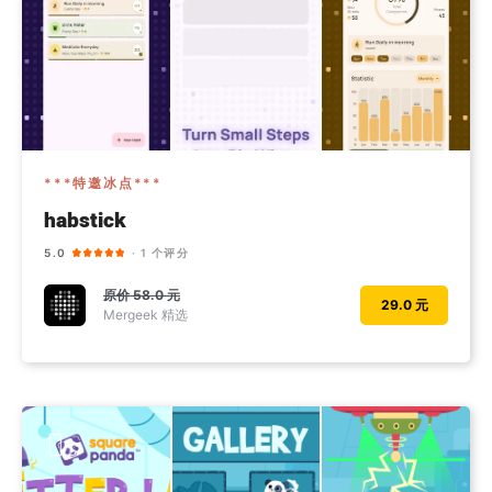
***特邀冰点***
habstick
5.0
· 1 个评分
原价
58.0 元
29.0 元
Mergeek 精选