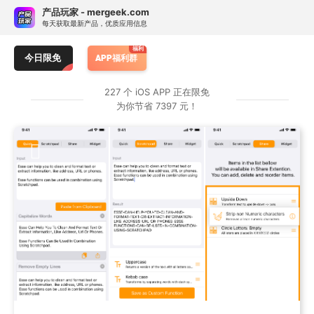
Skip
订阅热门 APP 限免提醒
产品玩家 - mergeek.com
Follow - 产品限免情报
免费下载
to
每天获取最新产品，优质应用信息
追踪应用游戏价格波动并提醒
content
C Code Develop
避难所：生存
LifeOn
今日限免
APP福利群
按 APP 属性订阅限免提醒
227 个 iOS APP 正在限免
为你节省 7397 元！
类别：
仅游戏
仅应用
任何
原价：
> ￥1
≥ ¥25
≥ ¥40
任何
订阅专属 APP 限免提醒
暂无专属限免 APP 订阅，前往服务号 mergeek 添加