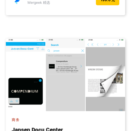
Mergeek 精选
商务
Jansen Docu Center