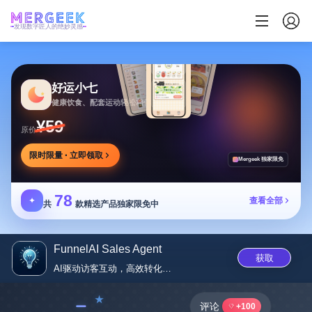
发现数字匠人的绝妙灵感
好运小七
健康饮食、配套运动轻松相伴
¥59
原价
限时限量 · 立即领取
Mergeek 独家限免
78
✦
查看全部
共
款精选产品独家限免中
FunnelAI Sales Agent
获取
AI驱动访客互动，高效转化潜在...
﹣
评论
+100