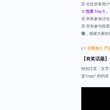
② 社区所有用
③
投票 Top 5，
④ 所有参加讨
⑤ 所有参与投
格
，感谢大家的
👉
立即加入 产
【有奖话题】
特别注意：文字
是“copy” 的