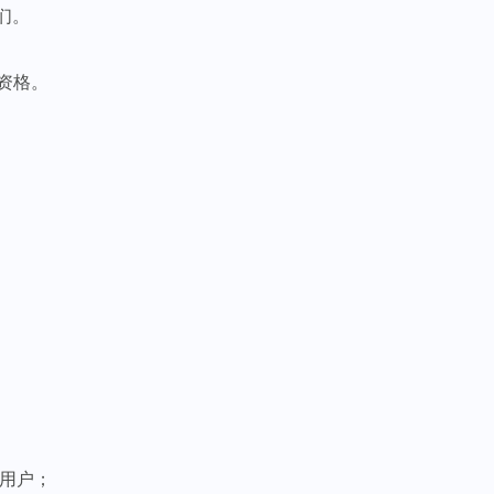
们。
员资格。
用户；