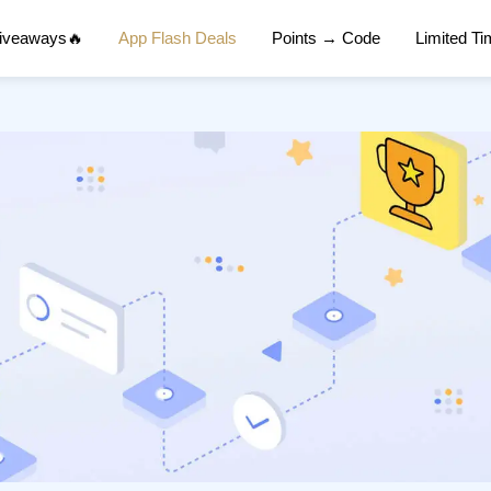
Giveaways🔥
App Flash Deals
Points → Code
Limited T