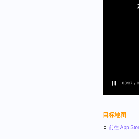
目标地图
⏬
前往 App S