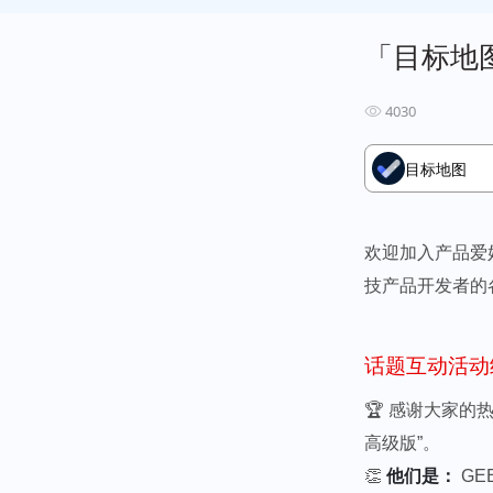
「目标地
4030
目标地图
欢迎加入产品爱好
技产品开发者的
话题互动活动
🏆 感谢大家的
高级版”。
👏
他们是：
GE