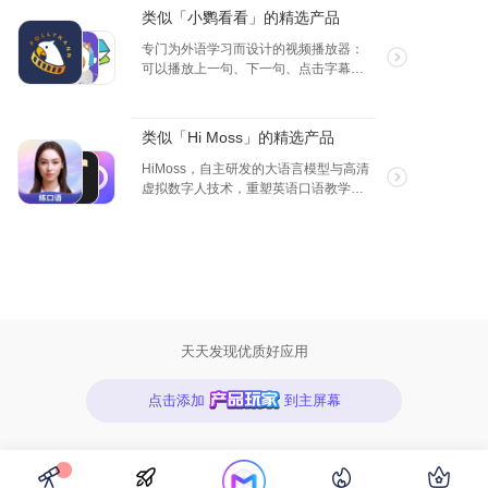
可以轻松地看见时间。 FliTik的名字来源
类似「小鹦看看」的精选产品
于Flip和Tik这两个单词的组合，代表了
翻页和时钟滴答声，很好地体现了软件
专门为外语学习而设计的视频播放器：
的功能特点。
可以播放上一句、下一句、点击字幕直
接查词、随意切换/隐藏字幕、无级变
速、做笔记、背单词。除了 APP 自带影
视剧资源外，还可以在 APP 内观看全部
类似「Hi Moss」的精选产品
TED 演讲、直连百度网盘、支持所有格
式视频。
HiMoss，自主研发的大语言模型与高清
虚拟数字人技术，重塑英语口语教学的
未来。 我们的 AI 虚拟老师不仅拥有广泛
的对话场景和话题库，更重要的是，它
们源自我们独创的语言处理技术。这一
突破性创新确保了与真人教练无异的专
业互动质量，提供了前所未有的真实感
和个性化反馈。 选择 HiMoss，您将体验
到真正意义上的个性化、沉浸式英语口
语学习旅程，享受到市场上无法比拟的
天天发现优质好应用
独特英语学习体验。
点击添加
到主屏幕