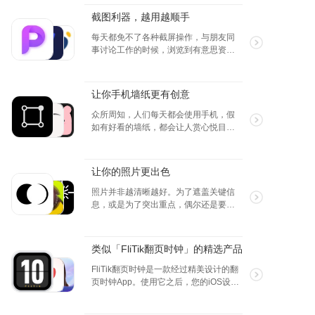
截图利器，越用越顺手
每天都免不了各种截屏操作，与朋友同
事讨论工作的时候，浏览到有意思资讯
的时候，游戏得到第一名的时候，都会
快速使用手机的截图功能，但是 App 能
提供更强大的截屏功能，长截图，截图
让你手机墙纸更有创意
管理，越用越好用呢。
众所周知，人们每天都会使用手机，假
如有好看的墙纸，都会让人赏心悦目，
个性化的墙纸，锁屏更是会引起朋友们
的注意，以下介绍的墙纸类的 App 也许
你都不知道它们是多么的棒哦~
让你的照片更出色
照片并非越清晰越好。为了遮盖关键信
息，或是为了突出重点，偶尔还是要模
糊一下。模糊照片的方法可不只一种。
情况不同，就要用不一样的手段。为了
让你的照片更传神，你可以尝试：#加马
类似「FliTik翻页时钟」的精选产品
赛克，简单模糊模糊图片# #虚化背景，
唯美模糊# #放大局部，间接模糊#
FliTik翻页时钟是一款经过精美设计的翻
页时钟App。使用它之后，您的iOS设备
将在瞬间变成一个精美的翻页时钟，超
大的数字显示让您即使在很远的距离也