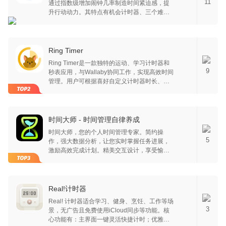
11
通过指数级增加闹钟几率制造时间紧迫感，提
升行动动力。其特点有机会计时器、三个难度
级别、待办事项列表等，能助提高工作效率、
克服拖延症。还可帮提升时间感知、调节动
机，设有独特商店，有每周6个限时优惠及超20
种可解锁设计功能，包括待办列表、番茄钟、
Ring Timer
提前闹钟等，助用户保持高效。
Ring Timer是一款独特的运动、学习计时器和
9
秒表应用，与Wallaby协同工作，实现高效时间
管理。用户可根据喜好自定义计时器时长、颜
色主题及振动、声音提醒。
时间大师 - 时间管理自律养成
时间大师，您的个人时间管理专家。简约操
5
作，强大数据分析，让您实时掌握任务进展，
激励高效完成计划。精美交互设计，享受愉悦
打卡体验，轻松管理时间。社交互动，与好友
共设目标，分享成就，保持积极动力。丰富数
据反馈与监督，助力持续进步。沉浸体验，个
性化功能助您专注任务。数据云同步，多设备
Real!计时器
登录，随时查看最新进展。解决手机过度使
Real! 计时器适合学习、健身、烹饪、工作等场
用，计划难以坚持，时间管理不佳等问题。构
3
景，无广告且免费使用iCloud同步等功能。核
建高效社交支持系统，共同成长。立即下载时
心功能有：主界面一键灵活快捷计时；优雅拟
间大师，让每一刻都充满价值。