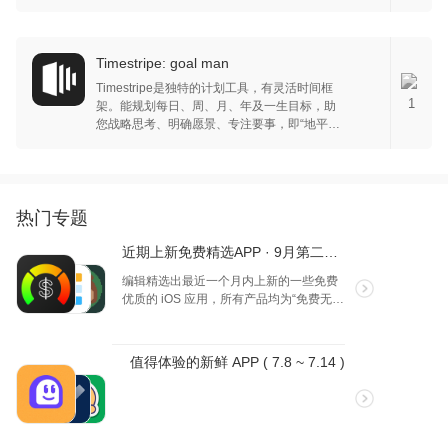
物设计，适配iPad、Mac；完整任务管理系
统；计时中有像素小动物动图；能获取详尽统
计数据助优化时间分配。未来还将开发桌面小
组件、适配Apple Watch等功能。
Timestripe: goal man
Timestripe是独特的计划工具，有灵活时间框
1
架。能规划每日、周、月、年及一生目标，助
您战略思考、明确愿景、专注要事，即“地平
线”计划系统。它通过分步教育计划帮您实现各
类目标，如健身、金融等。可将任务等组织到
无限板子，用社区模板加快思路，还能分享最
佳实践，支持黑暗模式、有颜色标签等，超7万
人用它改善生活，获IF设计奖等。
热门专题
近期上新免费精选APP · 9月第二弹 · iOS
编辑精选出最近一个月内上新的一些免费
优质的 iOS 应用，所有产品均为“免费无内
购”状态。以本专题更新时间 9月 15 日为
准。欢迎大家选出喜欢的产品！
值得体验的新鲜 APP ( 7.8 ~ 7.14 )