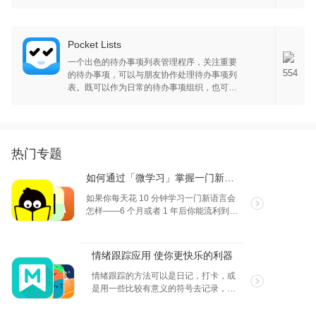
助你井然有序地管理上百个待办任务。你可以
通过邮件，IFTTT 工作流给 Todoist 创建任务，
让 Todoist 成为你的任务中心，高效管理你的所
有任务。同时 Todoist 支持多人协作，帮助你进
Pocket Lists
一步提高团队沟通效率。
一个出色的待办事项列表管理程序，关注重要
554
的待办事项，可以与朋友协作处理待办事项列
表。既可以作为日常的待办事项组织，也可作
为购物、旅游打包等核对清单的工具。
热门专题
如何通过「微学习」掌握一门新语言
如果你每天花 10 分钟学习一门新语言会
怎样——6 个月或者 1 年后你能流利到什
么程度？现在我们有手机这个利器，每天
花 10 分钟的勤奋和专注，就可以帮助你
可以快速掌握另一种语言哦。
情绪跟踪应用 使你更快乐的利器
情绪跟踪的方法可以是日记，打卡，或
是用一些比较有意义的符号去记录，将
自己的情绪加以分析，我们可以了解到
自己哪些时候是适合做哪些事情，这样