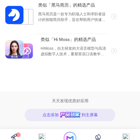
来理解意思，APP 会将一些长句拆开，
类似「黑马简历」的精选产品
多次听，单词量，口语，听力都会一起
提升。
黑马简历是一款专为职场人士和求职者设
计的智能简历助手，旨在帮助用户快速打
造专业、高效的求职简历。通过最先进的
人工智能技术，我们提供一站式的简历制
作与职位申请解决方案，让求职变得更简
类似「Hi Moss」的精选产品
单、更高效。 主要功能： 1. 智能生成简
历信息 输入个人基本信息和职业经历，黑
HiMoss，自主研发的大语言模型与高清
马简历将自动为您生成结构完整、内容丰
虚拟数字人技术，重塑英语口语教学的
富的简历。智能分析您的专业技能和经
未来。 我们的 AI 虚拟老师不仅拥有广泛
验，高效生成符合职业发展需求的简历内
的对话场景和话题库，更重要的是，它
容。 2. 海量优质简历模板 提供多种风格
们源自我们独创的语言处理技术。这一
和格式的简历模板，涵盖各行各业，满足
突破性创新确保了与真人教练无异的专
不同的求职需求。用户可以根据个人喜好
业互动质量，提供了前所未有的真实感
和应聘岗位的特点，选择最合适的模板，
和个性化反馈。 选择 HiMoss，您将体验
快速构建专业形象。 3. 智能优化简历 根
到真正意义上的个性化、沉浸式英语口
据行业趋势和招聘需求，智能推荐简历内
语学习旅程，享受到市场上无法比拟的
天天发现优质好应用
容的优化建议，帮助用户突出关键技能和
独特英语学习体验。
成就，提高简历的竞争力。 4. 智能匹配岗
点击添加
到主屏幕
位 结合用户的专业背景和职业目标，智能
匹配适合的职位。通过深度学习算法分析
职位要求与用户简历的匹配度，推荐最有
可能成功的求职机会。 5. 智能1v1聊天面
试 模拟真实面试场景，通过1对1的智能聊