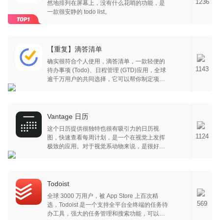
1236
然地排列在屏幕上，没有什么花哨的功能，是
一款很安静的 todo list。
【重复】滴答清单
确实很符合个人使用，滴答清单，一款轻便的
1143
待办事项 (Todo)、日程管理 (GTD)应用，全球
逾千万用户的共同选择，它可以帮你制定项目
计划、设置会议提醒、 安排行程规划、保持工
作专注，还能用于记录备忘、整理购物清单，
滴答清单集计划表、备忘录、日程清单、笔
记、便签、闹钟、日历、番茄钟、在线协作多
Vantage 日历
种实用功能于一体，是你高效办公、目标管
这个日历提供很独特也很有吸引力的日历视
理、习惯养成及便捷生活的得力助手。
1124
图，快速查看每周计划，是一个在视觉上发挥
极致的应用。对于视觉系动物来说，是很好的
选择。
Todoist
全球 3000 万用户，被 App Store 上百次精
569
选，Todoist 是一个支持全平台全终端的任务待
办工具，强大的任务管理和搜索功能，可以帮