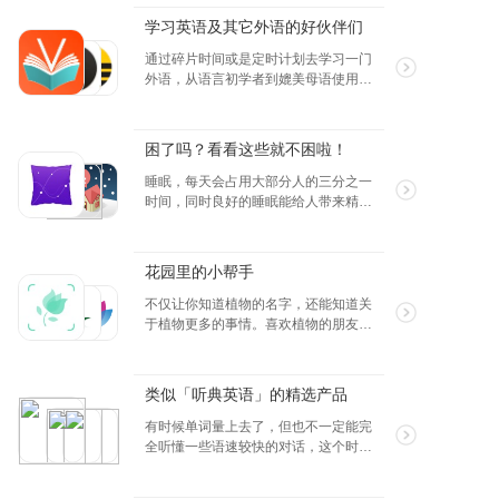
也能很好的提升自我。
学习英语及其它外语的好伙伴们
通过碎片时间或是定时计划去学习一门
外语，从语言初学者到媲美母语使用
者，这个就是一个努力的过程，不过不
用担心，今天推荐的学习外语的工具就
是我们的好伙伴，一定可以帮助大家学
困了吗？看看这些就不困啦！
好英语和其它外语的~
睡眠，每天会占用大部分人的三分之一
时间，同时良好的睡眠能给人带来精力
充沛的一天，用良好的生活习惯，方可
给我们带来最好的效率。
花园里的小帮手
不仅让你知道植物的名字，还能知道关
于植物更多的事情。喜欢植物的朋友，
别忘了这些小帮手，装在手机里带着
走！
类似「听典英语」的精选产品
有时候单词量上去了，但也不一定能完
全听懂一些语速较快的对话，这个时候
就要花些时间在“听”这一个点上了，听得
多了，也是对单词的一种复习，用语境