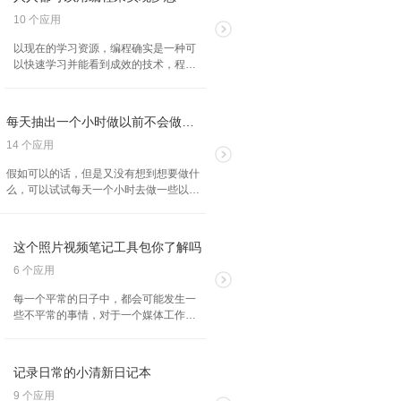
10 个应用
以现在的学习资源，编程确实是一种可
以快速学习并能看到成效的技术，程序
其实是十分的有趣，使用编程来将自己
的想法交给机器并实现，成就感都是满
满的，通过下面的这些 APP 快速提升自
每天抽出一个小时做以前不会做的事情
己的编程技能吧！
14 个应用
假如可以的话，但是又没有想到想要做什
么，可以试试每天一个小时去做一些以前
不会做或是不常做的事情，下面的 APP 就
是相关的产品，例如做室内运动，冥想，
听书，看艺术相关内容等等。
这个照片视频笔记工具包你了解吗
6 个应用
每一个平常的日子中，都会可能发生一
些不平常的事情，对于一个媒体工作者
或是爱好发现生活的人们更是如此，也
许突然要采访一名大神，也许突然之间
看到好玩的小鸟在做有趣的游戏，这些
记录日常的小清新日记本
都可以用现在强大的 APP 录音，录像或
是拍照记录下来，发到我们这个无限的
9 个应用