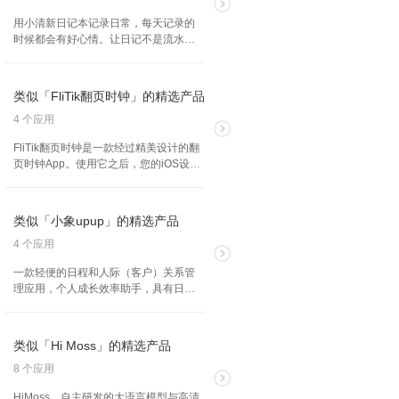
网络空间。
用小清新日记本记录日常，每天记录的
时候都会有好心情。让日记不是流水
账，不小心就变成了一副美美的“作
品”了。
类似「FliTik翻页时钟」的精选产品
4 个应用
FliTik翻页时钟是一款经过精美设计的翻
页时钟App。使用它之后，您的iOS设备
将在瞬间变成一个精美的翻页时钟，超
大的数字显示让您即使在很远的距离也
可以轻松地看见时间。 FliTik的名字来源
类似「小象upup」的精选产品
于Flip和Tik这两个单词的组合，代表了
翻页和时钟滴答声，很好地体现了软件
4 个应用
的功能特点。
一款轻便的日程和人际（客户）关系管
理应用，个人成长效率助手，具有日程
管理、项目协同、人脉管理、备忘记录
等实用功能，可以协助提升工作效率，
与同事朋友共同完成目标，实现效果最
类似「Hi Moss」的精选产品
大化。
8 个应用
HiMoss，自主研发的大语言模型与高清