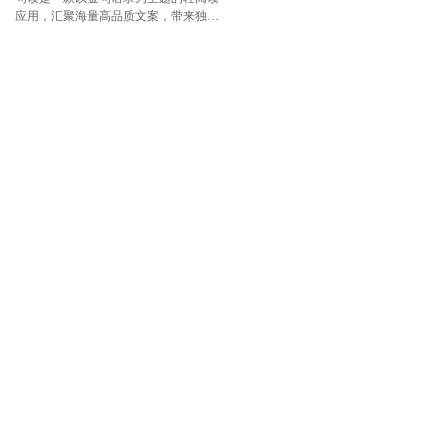
应用，汇聚海量高品质文案，带来独特
的阅读体验。卡片画报设计，让文字更
具吸引力。提供个性化选择，包括夜间
模式、日签模板等。阅读句读，享受文
字带来的宁静与治愈。