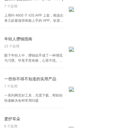
7 个应用
上周约 4600 个 iOS APP 上架，精选出
来几款最值得体验上手的 APP。欢迎大
家投票你喜欢的产品！（2024.7.1～
2024.7.7）
年轻人攒钱指南
23 个应用
眼下年轻人中，攒钱似乎成了一种潮流
与习惯。毕竟手里有粮，心里不慌。攒
钱不是为了固守一堆数字，也未必会牺
牲现在的生活，而是能有底气去做更正
确和长远的决定，把钱花在刀刃上，花
一些你不得不知道的实用产品
在那些真正提升生活品质的物品与服务
上。也许你可以从记账开始，可以帮助
7 个应用
我们更准确、更全面地管理自己的资
一系列网页好工具，无需下载，帮助你
金，同时也能够使自己的财务状况有条
快速解决各种常用问题
理、有序，让自己的周转变得更加顺
畅。以下的 App，或许帮你更聪明地记
账。
爱护耳朵
6 个应用