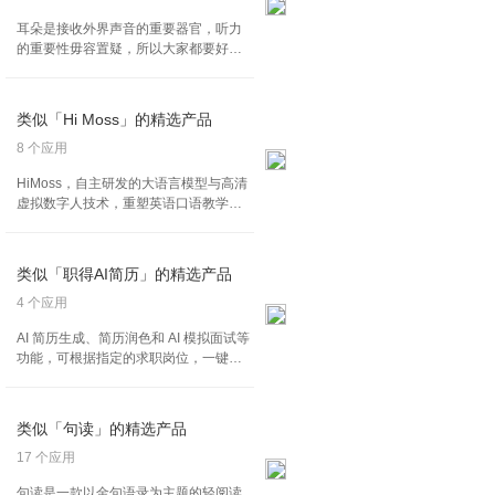
耳朵是接收外界声音的重要器官，听力
的重要性毋容置疑，所以大家都要好好
保护耳朵哦，这些 APP 可以给大家检查
耳朵的，试试吧~
类似「Hi Moss」的精选产品
8 个应用
HiMoss，自主研发的大语言模型与高清
虚拟数字人技术，重塑英语口语教学的
未来。 我们的 AI 虚拟老师不仅拥有广泛
的对话场景和话题库，更重要的是，它
们源自我们独创的语言处理技术。这一
类似「职得AI简历」的精选产品
突破性创新确保了与真人教练无异的专
业互动质量，提供了前所未有的真实感
4 个应用
和个性化反馈。 选择 HiMoss，您将体验
AI 简历生成、简历润色和 AI 模拟面试等
到真正意义上的个性化、沉浸式英语口
功能，可根据指定的求职岗位，一键快
语学习旅程，享受到市场上无法比拟的
速生成高匹配的简历内容，提供海量免
独特英语学习体验。
费简历模板。AI 会自动完成简历排版优
化，根据简历模拟一对一面试，提升面
类似「句读」的精选产品
试技巧，轻松获取最佳 Offer。
17 个应用
句读是一款以金句语录为主题的轻阅读