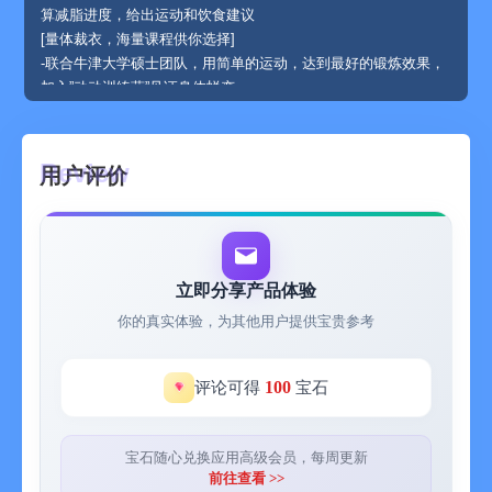
算减脂进度，给出运动和饮食建议
[量体裁衣，海量课程供你选择]
-联合牛津大学硕士团队，用简单的运动，达到最好的锻炼效果，
加入”动动训练营”见证身体蜕变。
-全网最全的走路课程等你来体验。
[专业数据量表，进步一目了然]
-多元化使用场景，专业量表分析周、月、年，历史数据清晰呈
用户评价
现。还有更多有趣的数据洞察。
-动动已接入 HealthKit，可同步运动数据到「健康」。
[快乐社交，和全球动友竞赛共勉]
-和身边好友组队，实时步数比拼，更有好玩点赞互动。
-全球步数挑战赛、5公里竞速赛、放眼五大洲，总能找到志同道
立即分享产品体验
合那个TA。
你的真实体验，为其他用户提供宝贵参考
-发表图文动态，秀出运动生活点点滴滴。
[目标打卡，培养运动好习惯]
找到相同目标的小伙伴，从 0 培养健康生活方式，和「坚持不
100
评论可得
宝石
了」说再见。
动动会员连续包月说明
- 订阅周期：1个月
宝石随心兑换应用高级会员，每周更新
- 订阅价格：每个月18元
前往查看 >>