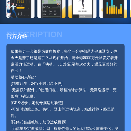
DESCRIPTION
官方介绍
如果每走一步都是为健康投资，每坐一分钟都是为健康透支，你
今天是赚了还是赔了？从现在开始，与全球8000万走路爱好者开
启活力轻运动。在「动动」，忠实记录每次努力，遇见更美好的
自己！
动动核心功能：
[精准计步，24*7小时记录不停]
-无需额外配件，0使用门槛，最精准计步算法，无网络运行，更
加省电省流量。
[GPS记录，定制专属运动轨迹]
-可随时追踪走跑、骑行、登山等运动轨迹，精准计算卡路里消
耗。
[陪伴式智能教练，助你达成目标]
-为你量身定做减脂计划，根据你每天的运动情况和体重变化，测