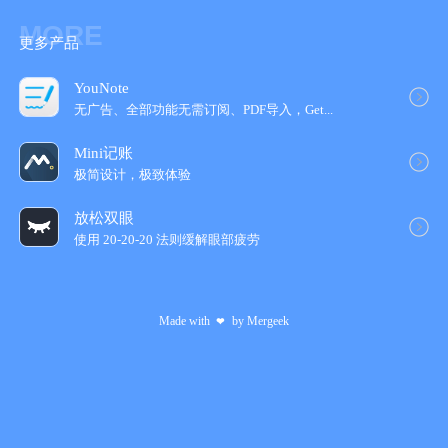
- 取消续订：如需取消续订，请在当前订阅到期24小时以前，手动
MORE
在iTunes/Apple ID设置管理中关闭自动续订功能
更多产品
- 续订：苹果 iTunes 账户会在到期前 24 小时内扣费，扣费成功
过后，顺延一个订阅周期。
YouNote
- 用户协议：https://www.pacer.cc/termsofservice_zh/
无广告、全部功能无需订阅、PDF导入，Get...
- 隐私政策：http://cdn.pacer.cc/static/ios/privacy/zh.html
Mini记账
温馨提示：
极简设计，极致体验
-开启GPS功能时会同步激活语音播报，帮助用户在前行过程中及
时了解距离、时长、速度等相关参数。
放松双眼
-长时间持续使用GPS功能，可能会衰减您电池的续航及寿命。
使用 20-20-20 法则缓解眼部疲劳
-动动可同步训练数据到「苹果健康」。
如需获得更多信息，请关注：
微信公众号：pacerdongdong
Made with
by
Mergeek
❤
运动 · 健康 · 生活
开始动动，遇见更美好的自己