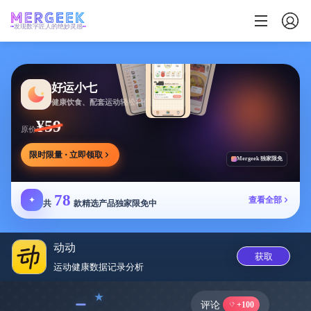
发现数字匠人的绝妙灵感
好运小七
健康饮食、配套运动轻松相伴
¥59
原价
限时限量 · 立即领取
Mergeek 独家限免
78
✦
查看全部
共
款精选产品独家限免中
动动
获取
运动健康数据记录分‪析‬
﹣
评论
+100