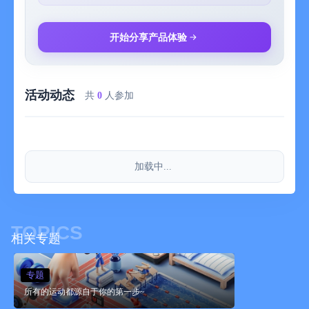
- 付款： 用户确认并购买付款后，款项记入iTunes账户。
- 取消续订：如需取消续订，请在当前订阅到期24小时以前，手动
在iTunes/Apple ID设置管理中关闭自动续订功能
开始分享产品体验
- 续订：苹果 iTunes 账户会在到期前 24 小时内扣费，扣费成功
过后，顺延一个订阅周期。
- 用户协议：https://www.pacer.cc/termsofservice_zh/
活动动态
- 隐私政策：http://cdn.pacer.cc/static/ios/privacy/zh.html
共
0
人参加
动动会员连续包季说明
- 订阅周期：1个季度
- 订阅价格：每个季度45元
- 付款： 用户确认并购买付款后，款项记入iTunes账户。
加载中...
- 取消续订：如需取消续订，请在当前订阅到期24小时以前，手动
在iTunes/Apple ID设置管理中关闭自动续订功能
- 续订：苹果 iTunes 账户会在到期前 24 小时内扣费，扣费成功
过后，顺延一个订阅周期。
TOPICS
- 用户协议：https://www.pacer.cc/termsofservice_zh/
相关专题
- 隐私政策：http://cdn.pacer.cc/static/ios/privacy/zh.html
动动会员连续包年说明
专题
- 订阅周期：1年
所有的运动都源自于你的第一步~
- 订阅价格：每年158元
- 付款： 用户确认并购买付款后，款项记入iTunes账户。