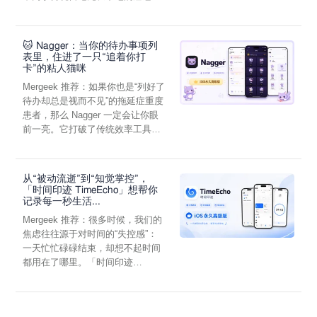
它通过结构化的“提...
🐱 Nagger：当你的待办事项列
表里，住进了一只“追着你打
卡”的粘人猫咪
Mergeek 推荐：如果你也是“列好了
待办却总是视而不见”的拖延症重度
患者，那么 Nagger 一定会让你眼
前一亮。它打破了传统效率工具冰
冷被动的僵...
从“被动流逝”到“知觉掌控”，
「时间印迹 TimeEcho」想帮你
记录每一秒生活...
Mergeek 推荐：很多时候，我们的
焦虑往往源于对时间的“失控感”：
一天忙忙碌碌结束，却想不起时间
都用在了哪里。「时间印迹
TimeEcho」的出现...