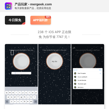
Skip
订阅热门 APP 限免提醒
产品玩家 - mergeek.com
Follow - 产品限免情报
免费下载
to
每天获取最新产品，优质应用信息
追踪应用游戏价格波动并提醒
content
香哈菜谱
Do.List
C Code Develop
今日限免
APP福利群
按 APP 属性订阅限免提醒
238 个 iOS APP 正在限
免 为你节省 7747 元！
类别：
仅游戏
仅应用
任何
原价：
> ￥1
≥ ¥25
≥ ¥40
任何
订阅专属 APP 限免提醒
暂无专属限免 APP 订阅，前往服务号 mergeek 添加