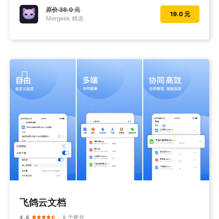
原价
38.0 元
19.0 元
Mergeek 精选
飞鸽云文档
4.6
· 9 个评分