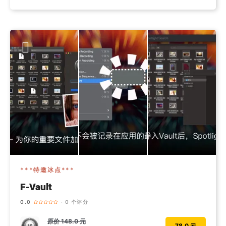
***特邀冰点***
F-Vault
0.0
· 0 个评分
原价
148.0 元
78.0 元