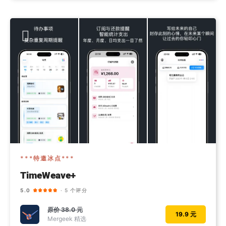
***特邀冰点***
TimeWeave+
5.0
· 5 个评分
原价
38.0 元
19.9 元
Mergeek 精选