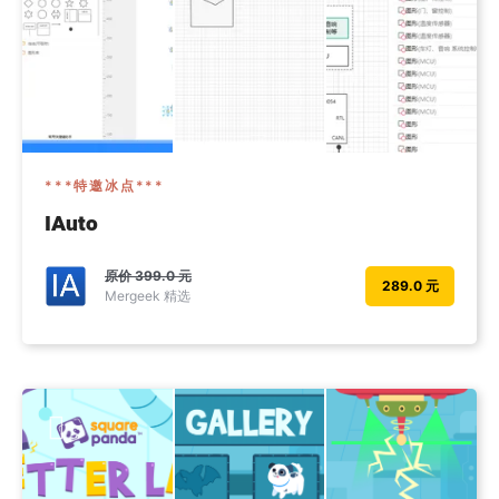
***特邀冰点***
IAuto
原价
399.0 元
289.0 元
Mergeek 精选