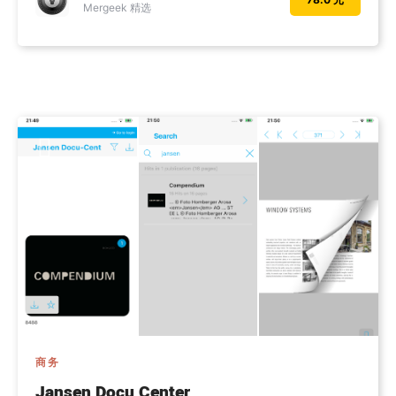
Mergeek 精选
商务
Jansen Docu Center