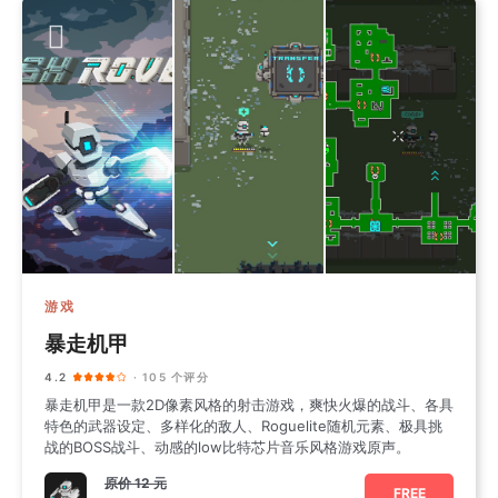
游戏
暴走机甲
4.2
· 105 个评分
暴走机甲是一款2D像素风格的射击游戏，爽快火爆的战斗、各具
特色的武器设定、多样化的敌人、Roguelite随机元素、极具挑
战的BOSS战斗、动感的low比特芯片音乐风格游戏原声。
原价
12 元
FREE