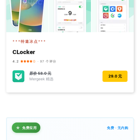
***特邀冰点***
CLocker
4.2
· 97 个评分
原价
58.0 元
29.0 元
Mergeek 精选
★
免费应用
免费 · 无内购