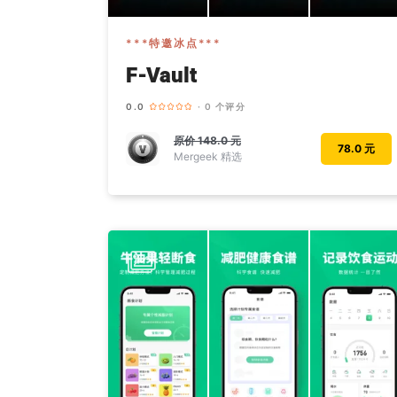
***特邀冰点***
F-Vault
0.0
· 0 个评分
原价
148.0 元
78.0 元
Mergeek 精选