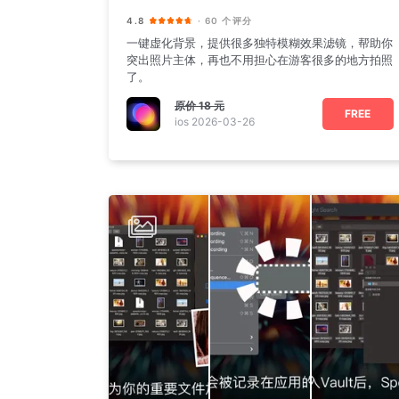
4.8
· 60 个评分
一键虚化背景，提供很多独特模糊效果滤镜，帮助你
突出照片主体，再也不用担心在游客很多的地方拍照
了。
原价
18 元
FREE
ios 2026-03-26