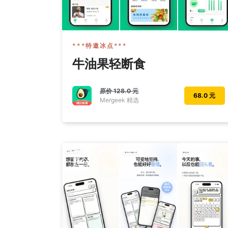
***特邀冰点***
牛油果轻断食
原价
128.0 元
68.0 元
Mergeek 精选