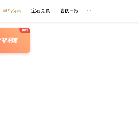
早鸟优惠
宝石兑换
省钱日报
P 福利群