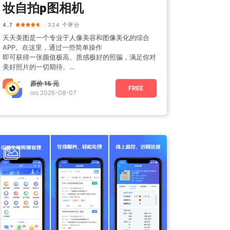
妆自拍p图相机
4.7
· 324 个评分
天天美图是一个专业于人像美容和图像美化的综合
APP。在这里，通过一些简单操作
即可获得一张颜值极高、质感极好的照骗，满足你对
美好照片的一切期待。
【美颜】
原价
15 元
•一键美颜：智
FREE
ios 2026-08-07