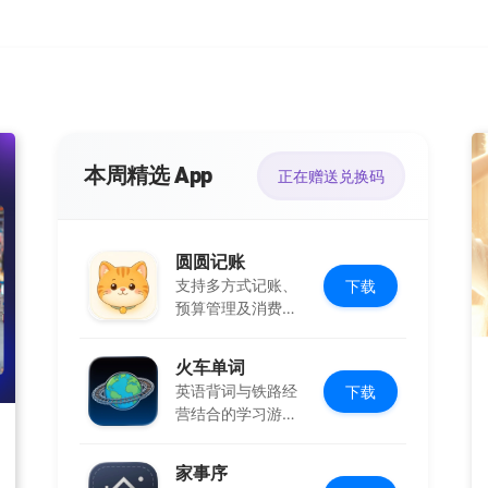
本周精选 App
正在赠送兑换码
圆圆记账
支持多方式记账、
下载
预算管理及消费复
盘，可本地保存
火车单词
英语背词与铁路经
下载
营结合的学习游
戏，边玩边学
家事序