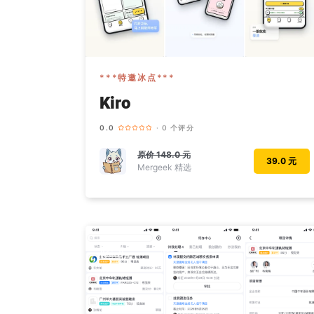
***特邀冰点***
Kiro
0.0
· 0 个评分
原价
148.0 元
39.0 元
Mergeek 精选