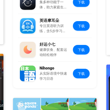
集多种功能于一
下载
体，助力家庭生活
有序协作
英语摩耳朵
专注英语听力训
下载
练，含5步学习法
与多场景内容
好运小七
健康饮食、配套运
下载
动轻松相伴
Nihongo
从实际语境中快速
下载
学习日语