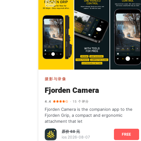
摄影与录像
Fjorden Camera
4.4
· 15 个评分
Fjorden Camera is the companion app to the
Fjorden Grip, a compact and ergonomic
attachment that let
原价
68 元
FREE
ios 2026-08-07