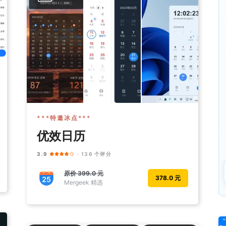
***特邀冰点***
优效日历
3.9
· 136 个评分
原价
399.0 元
378.0 元
Mergeek 精选