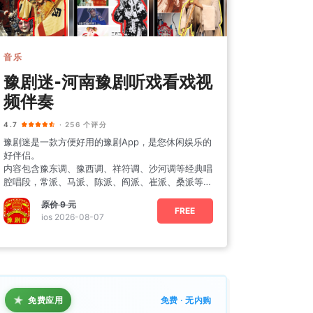
音乐
豫剧迷-河南豫剧听戏看戏视
频伴奏
4.7
· 256 个评分
豫剧迷是一款方便好用的豫剧App，是您休闲娱乐的
好伴侣。
内容包含豫东调、豫西调、祥符调、沙河调等经典唱
腔唱段，常派、马派、陈派、阎派、崔派、桑派等各
种豫剧流派，全国各地豫剧演出信息，豫剧院
原价
9 元
FREE
ios 2026-08-07
★
免费应用
免费 · 无内购