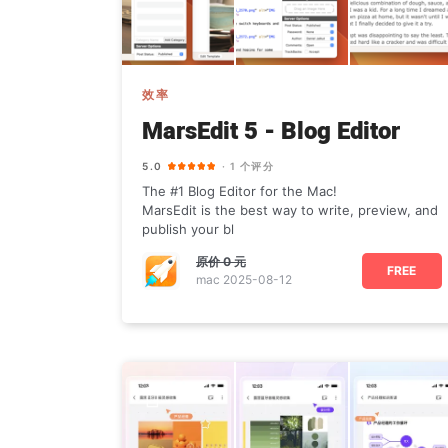
效率
MarsEdit 5 - Blog Editor
5.0
· 1 个评分
The #1 Blog Editor for the Mac!
MarsEdit is the best way to write, preview, and
publish your bl
原价
0 元
FREE
mac 2025-08-12