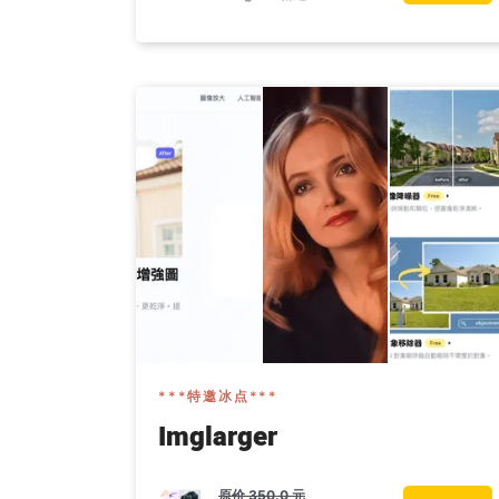
***特邀冰点***
Imglarger
原价
350.0 元