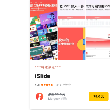
***特邀冰点***
iSlide
4.8
· 218 个评分
原价
99.0 元
79.0 元
Mergeek 精选