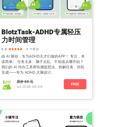
BlotzTask-ADHD专属轻压
力时间管理
5.0
· 6 个评分
由 AI 驱动，专为ADHD天才们做的APP！ 专注，本
该简单。 任务太多、脑子太乱、不知道从哪开始？
我们的 AI 待办工具帮你捕捉想法、拆解任务、轻松
完成——专为 ADHD 大脑设计。
原价
68 元
FREE
ios 2026-08-09