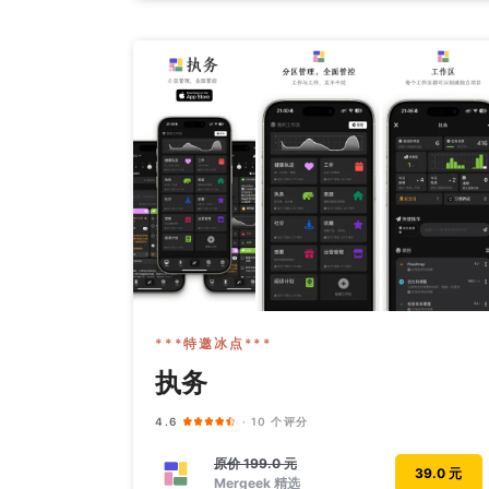
***特邀冰点***
执务
4.6
· 10 个评分
原价
199.0 元
39.0 元
Mergeek 精选