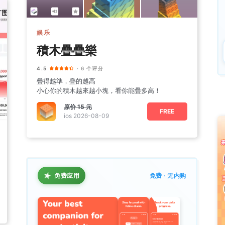
娱乐
積木疊疊樂
4.5
· 6 个评分
疊得越準，疊的越高
小心你的積木越來越小塊，看你能疊多高！
原价
15 元
FREE
ios 2026-08-09
★
免费应用
免费 · 无内购