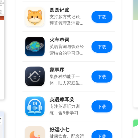
圆圆记账
支持多方式记账、
下载
预算管理及消费复
盘，可本地保存
火车单词
英语背词与铁路经
下载
营结合的学习游
戏，边玩边学
家事序
集多种功能于一
下载
体，助力家庭生活
有序协作
英语摩耳朵
专注英语听力训
下载
练，含5步学习法
与多场景内容
好运小七
健康饮食、配套运
下载