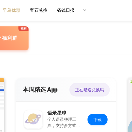
早鸟优惠
宝石兑换
省钱日报
P 福利群
本周精选 App
正在赠送兑换码
语录星球
个人语录整理工
下载
具，支持多方式添
加及灵活推送