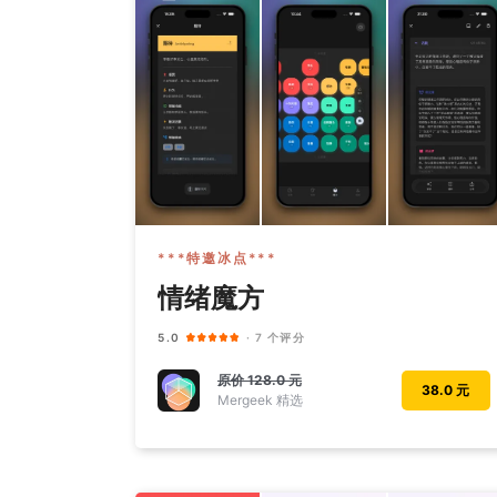
***特邀冰点***
情绪魔方
5.0
· 7 个评分
原价
128.0 元
38.0 元
Mergeek 精选