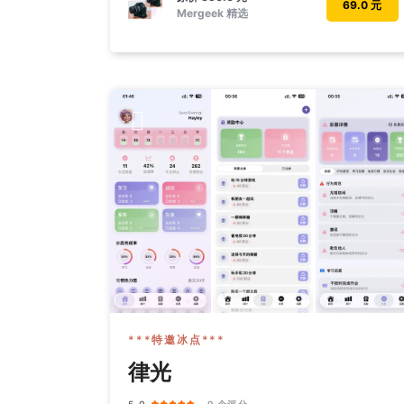
69.0 元
Mergeek 精选
***特邀冰点***
律光
5.0
· 9 个评分