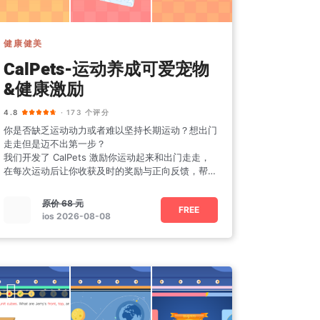
健康健美
CalPets-运动养成可爱宠物
&健康激励
4.8
· 173 个评分
你是否缺乏运动动力或者难以坚持长期运动？想出门
走走但是迈不出第一步？
我们开发了 CalPets 激励你运动起来和出门走走，
在每次运动后让你收获及时的奖励与正向反馈，帮助
你养成运动习惯。
原价
68 元
FREE
ios 2026-08-08