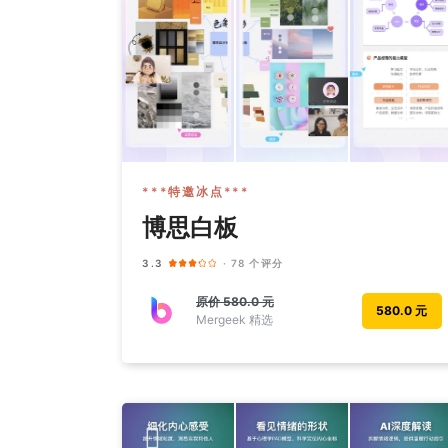
***特邀冰点***
博思白板
3.3
· 78 个评分
原价
580.0 元
580.0 元
Mergeek 精选