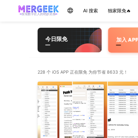
Skip
产品玩家 - mergeek.com
Follow - 产品限免情报
AI 搜索
独家限免🔥
每天获取最新产品，优质应用信息
追踪应用游戏价格波动并提醒
to
发现数字匠人的绝妙灵感
content
今日限免
加入 AP
228 个 iOS APP 正在限免 为你节省 8633 元！