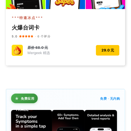
***特邀冰点***
火爆台词卡
5.0
· 6 个评分
原价
68.0 元
29.0 元
Mergeek 精选
★
免费应用
免费 · 无内购