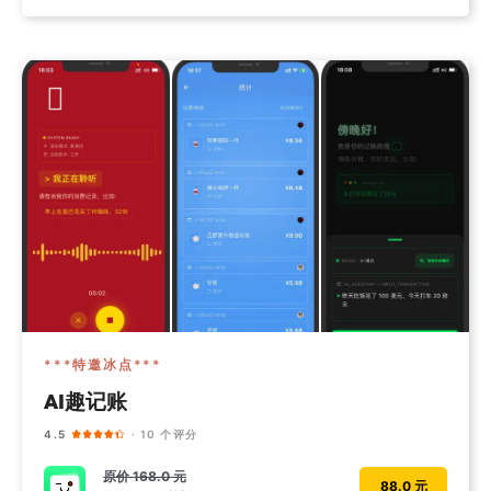
***特邀冰点***
AI趣记账
4.5
· 10 个评分
原价
168.0 元
88.0 元