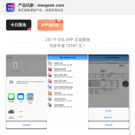
Skip
订阅热门 APP 限免提醒
产品玩家 - mergeek.com
Follow - 产品限免情报
免费下载
to
每天获取最新产品，优质应用信息
追踪应用游戏价格波动并提醒
content
Otter
HazeOver • 干扰调节
烧杯
今日限免
APP福利群
按 APP 属性订阅限免提醒
251 个 iOS APP 正在限免
为你节省 12597 元！
类别：
仅游戏
仅应用
任何
原价：
> ￥1
≥ ¥25
≥ ¥40
任何
订阅专属 APP 限免提醒
暂无专属限免 APP 订阅，前往服务号 mergeek 添加