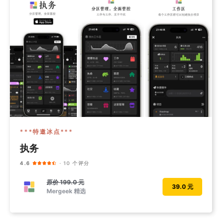
***特邀冰点***
执务
4.6
· 10 个评分
原价
199.0 元
39.0 元
Mergeek 精选