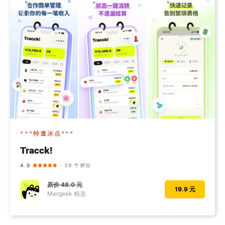
***特邀冰点***
Tracck!
4.9
· 39 个评分
原价
48.0 元
19.9 元
Mergeek 精选