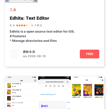
工具
Edhita: Text Editor
4.3
· 6 个评分
Edhita is a open source text editor for iOS.
# Features
* Manage directories and files
原价
8 元
FREE
ios 2026-08-10