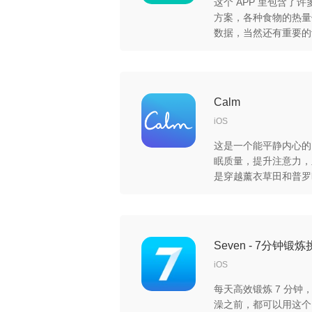
这个 APP 里包含了
方案，各种食物的热量
数据，当然还有重要的
下来，方便比较，确实
理好工具。
Calm
iOS
这是一个能平静内心的
眠质量，提升注意力，
是穿越薰衣草田和普罗
程；也有乘坐欧洲最令
着挪威风景秀丽的海岸旅
每天十分钟的正念帮助
Seven - 7分钟锻
iOS
每天高效锻炼 7 分
澡之前，都可以用这个 