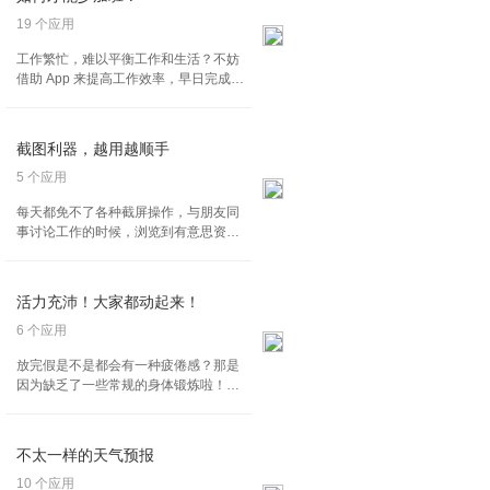
19 个应用
工作繁忙，难以平衡工作和生活？不妨
借助 App 来提高工作效率，早日完成任
务，享受更多个人和家庭时间。 很多好
用的 App 已经成了许多人办公时不可或
缺的工具，它们会为你的每一个工作日
截图利器，越用越顺手
提供可靠的支持。
5 个应用
每天都免不了各种截屏操作，与朋友同
事讨论工作的时候，浏览到有意思资讯
的时候，游戏得到第一名的时候，都会
快速使用手机的截图功能，但是 App 能
提供更强大的截屏功能，长截图，截图
活力充沛！大家都动起来！
管理，越用越好用呢。
6 个应用
放完假是不是都会有一种疲倦感？那是
因为缺乏了一些常规的身体锻炼啦！
来！这里的 APP 就是让你精神满满的，
身体也轻松起来~
不太一样的天气预报
10 个应用