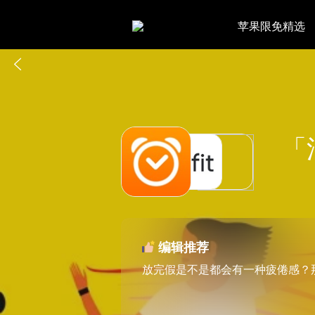
苹果限免精选
「
编辑推荐
放完假是不是都会有一种疲倦感？那