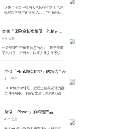
厌倦了千篇一律的天气预报套路？也许
你可以尝试下面这些 App。它们就像是
性格各异的朋友，想尽办法、换着花样
地告诉你明天究竟是晴是雨。原来看天
气这件事，也可以如此多样和有趣。
类似「保险箱私密相册」的精选产品
4 个应用
一款管理私密重要信息的App，用于隐藏
手机相册、密码本、联系人及文件系统，
提供双层加密空间。应用程序安全可靠，
所有数据存储在手机本地独立空间，无需
联网，确保数据安全。
类似「FliTik翻页时钟」的精选产品
4 个应用
FliTik翻页时钟是一款经过精美设计的翻
页时钟App。使用它之后，您的iOS设备
将在瞬间变成一个精美的翻页时钟，超
大的数字显示让您即使在很远的距离也
可以轻松地看见时间。 FliTik的名字来源
类似「iPlayer」的精选产品
于Flip和Tik这两个单词的组合，代表了
翻页和时钟滴答声，很好地体现了软件
4 个应用
的功能特点。
iPlayer 是一款强大的本地音乐播放器，