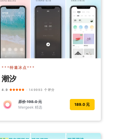
***特邀冰点***
潮汐
4.9
· 149993 个评分
原价
198.0 元
189.0 元
Mergeek 精选