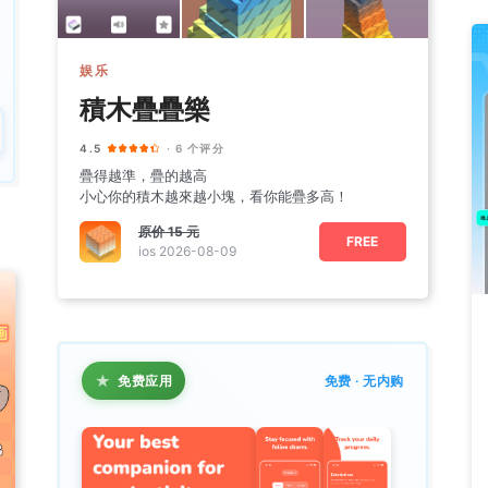
娱乐
積木疊疊樂
4.5
· 6 个评分
疊得越準，疊的越高
小心你的積木越來越小塊，看你能疊多高！
原价
15 元
FREE
ios 2026-08-09
★
免费应用
免费 · 无内购