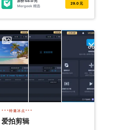
原价
58.0 元
29.0 元
Mergeek 精选
***特邀冰点***
爱拍剪辑