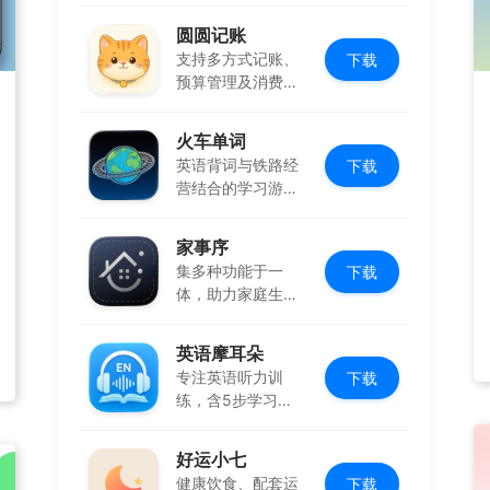
圆圆记账
支持多方式记账、
下载
预算管理及消费复
盘，可本地保存
火车单词
英语背词与铁路经
下载
营结合的学习游
戏，边玩边学
家事序
集多种功能于一
下载
体，助力家庭生活
有序协作
英语摩耳朵
专注英语听力训
下载
练，含5步学习法
与多场景内容
好运小七
健康饮食、配套运
下载