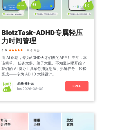
BlotzTask-ADHD专属轻压
力时间管理
5.0
· 6 个评分
由 AI 驱动，专为ADHD天才们做的APP！ 专注，本
该简单。 任务太多、脑子太乱、不知道从哪开始？
我们的 AI 待办工具帮你捕捉想法、拆解任务、轻松
完成——专为 ADHD 大脑设计。
原价
68 元
FREE
ios 2026-08-09