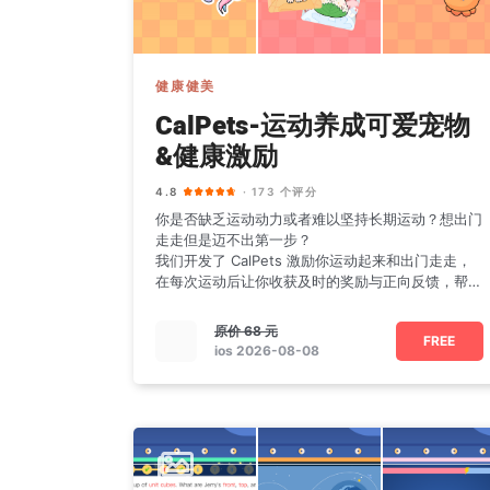
健康健美
CalPets-运动养成可爱宠物
&健康激励
4.8
· 173 个评分
你是否缺乏运动动力或者难以坚持长期运动？想出门
走走但是迈不出第一步？
我们开发了 CalPets 激励你运动起来和出门走走，
在每次运动后让你收获及时的奖励与正向反馈，帮助
你养成运动习惯。
原价
68 元
FREE
ios 2026-08-08