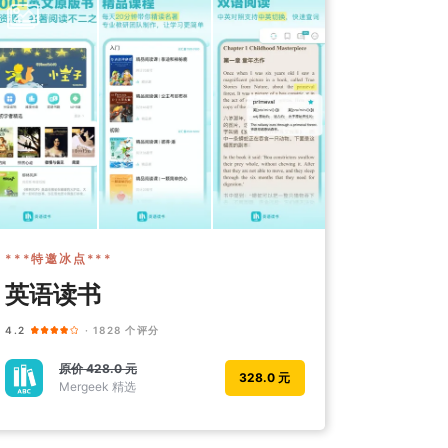
***特邀冰点***
英语读书
4.2
· 1828 个评分
原价
428.0 元
328.0 元
Mergeek 精选