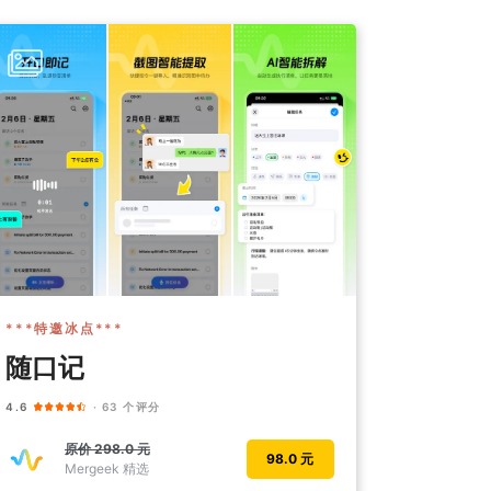
***特邀冰点***
随口记
4.6
· 63 个评分
原价
298.0 元
98.0 元
Mergeek 精选