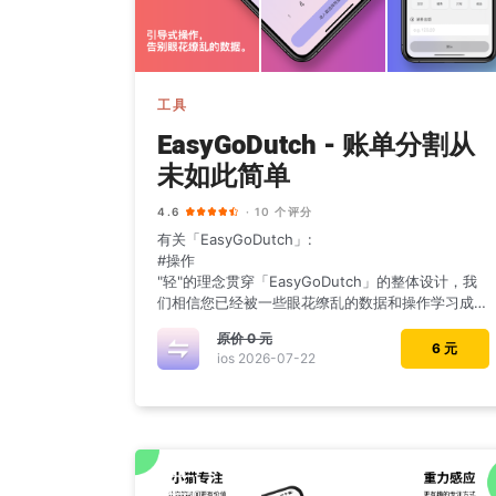
工具
EasyGoDutch - 账单分割从
未如此简单
4.6
· 10 个评分
有关「EasyGoDutch」:
#操作
"轻"的理念贯穿「EasyGoDutch」的整体设计，我
们相信您已经被一些眼花缭乱的数据和操作学习成本
恐吓，在「EasyGoDutch」中
原价
0 元
6 元
ios 2026-07-22