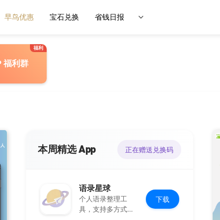
早鸟优惠
宝石兑换
省钱日报
P 福利群
本周精选 App
正在赠送兑换码
语录星球
个人语录整理工
下载
具，支持多方式添
加及灵活推送