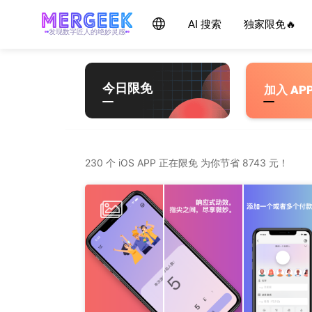
Skip
产品玩家 - mergeek.com
Follow - 产品限免情报
AI 搜索
独家限免🔥
每天获取最新产品，优质应用信息
追踪应用游戏价格波动并提醒
to
发现数字匠人的绝妙灵感
content
今日限免
加入 AP
230 个 iOS APP 正在限免 为你节省 8743 元！