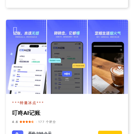
***特邀冰点***
叮咚AI记账
4.6
· 177 个评分
原价
298.0 元