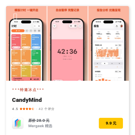
***特邀冰点***
CandyMind
4.5
· 42 个评分
原价
28.0 元
9.9 元
Mergeek 精选