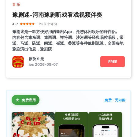
音乐
豫剧迷-河南豫剧听戏看戏视频伴奏
4.7
· 256 个评分
豫剧迷是一款方便好用的豫剧App，是您休闲娱乐的好伴侣。
内容包含豫东调、豫西调、祥符调、沙河调等经典唱腔唱段，常
派、马派、陈派、阎派、崔派、桑派等各种豫剧流派，全国各地
豫剧演出信息，豫剧院
原价
9 元
FREE
ios 2026-08-07
★
免费应用
免费 · 无内购