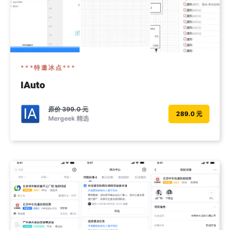
***特邀冰点***
IAuto
原价
399.0 元
289.0 元
Mergeek 精选