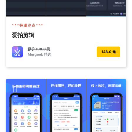
***特邀冰点***
爱拍剪辑
原价
198.0 元
148.0 元
Mergeek 精选