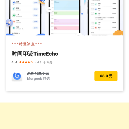
***特邀冰点***
时间印迹TimeEcho
4.4
· 43 个评分
原价
128.0 元
68.0 元
Mergeek 精选