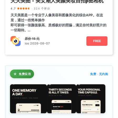
天天美图 - 美女潮人美颜美妆自拍p图相机
4.7
· 324 个评分
天天美图是一个专业于人像美容和图像美化的综合APP。在这
里，通过一些简单操作
即可获得一张颜值极高、质感极好的照骗，满足你对美好照片的
一切期待。
【美颜】
原价
15 元
•一键美颜：智
FREE
ios 2026-08-07
★
免费应用
免费 · 无内购