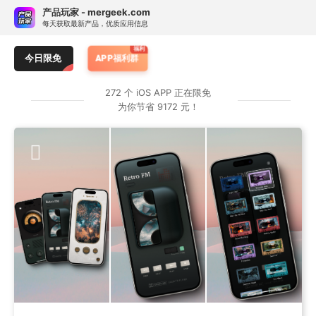
Skip
订阅热门 APP 限免提醒
产品玩家 - mergeek.com
Follow - 产品限免情报
免费下载
to
每天获取最新产品，优质应用信息
追踪应用游戏价格波动并提醒
content
Do.List
C Code Develop
今日限免
APP福利群
CleanPics-单击即享清
按 APP 属性订阅限免提醒
272 个 iOS APP 正在限免
为你节省 9172 元！
类别：
仅游戏
仅应用
任何
原价：
> ￥1
≥ ¥25
≥ ¥40
任何
订阅专属 APP 限免提醒
暂无专属限免 APP 订阅，前往服务号 mergeek 添加